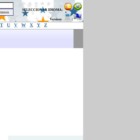
SELECCIONAR IDIOMA:
Version:
|
T
U
V
W
X
Y
Z