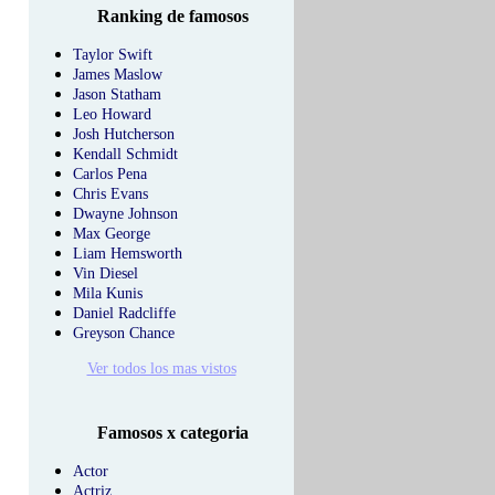
Ranking de famosos
Taylor Swift
James Maslow
Jason Statham
Leo Howard
Josh Hutcherson
Kendall Schmidt
Carlos Pena
Chris Evans
Dwayne Johnson
Max George
Liam Hemsworth
Vin Diesel
Mila Kunis
Daniel Radcliffe
Greyson Chance
Ver todos los mas vistos
Famosos x categoria
Actor
Actriz