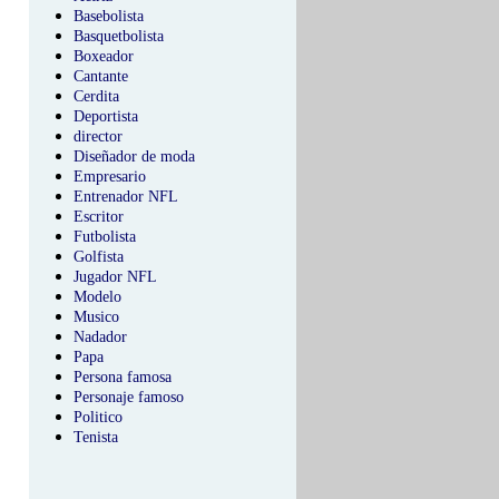
Basebolista
Basquetbolista
Boxeador
Cantante
Cerdita
Deportista
director
Diseñador de moda
Empresario
Entrenador NFL
Escritor
Futbolista
Golfista
Jugador NFL
Modelo
Musico
Nadador
Papa
Persona famosa
Personaje famoso
Politico
Tenista