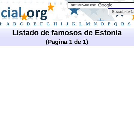
l:
A
B
C
D
E
F
G
H
I
J
K
L
M
N
O
P
Q
R
S
Listado de famosos de Estonia
(Pagina 1 de 1)