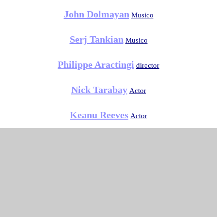
John Dolmayan
Musico
Serj Tankian
Musico
Philippe Aractingi
director
Nick Tarabay
Actor
Keanu Reeves
Actor