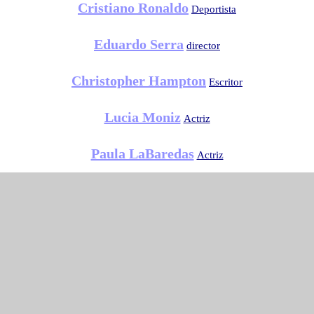
Cristiano Ronaldo
Deportista
Eduardo Serra
director
Christopher Hampton
Escritor
Lucia Moniz
Actriz
Paula LaBaredas
Actriz