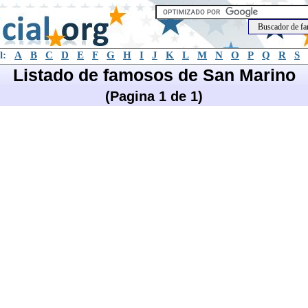
l:
A
B
C
D
E
F
G
H
I
J
K
L
M
N
O
P
Q
R
S
Listado de famosos de San Marino
(Pagina 1 de 1)