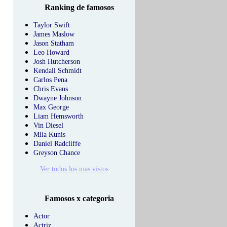
Ranking de famosos
Taylor Swift
James Maslow
Jason Statham
Leo Howard
Josh Hutcherson
Kendall Schmidt
Carlos Pena
Chris Evans
Dwayne Johnson
Max George
Liam Hemsworth
Vin Diesel
Mila Kunis
Daniel Radcliffe
Greyson Chance
Ver todos los mas vistos
Famosos x categoria
Actor
Actriz