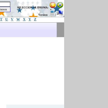
SELECCIONAR IDIOMA:
Version:
|
T
U
V
W
X
Y
Z