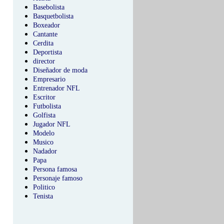
Basebolista
Basquetbolista
Boxeador
Cantante
Cerdita
Deportista
director
Diseñador de moda
Empresario
Entrenador NFL
Escritor
Futbolista
Golfista
Jugador NFL
Modelo
Musico
Nadador
Papa
Persona famosa
Personaje famoso
Politico
Tenista