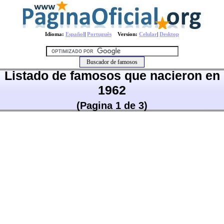
Idioma:
Español
|
Português
Version:
Celular
|
Desktop
Listado de famosos que nacieron en
1962
(Pagina 1 de 3)