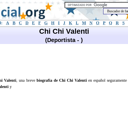
l:
A
B
C
D
E
F
G
H
I
J
K
L
M
N
O
P
Q
R
S
Chi Chi Valenti
(Deportista - )
i Valenti
, una breve
biografia de Chi Chi Valenti
en español seguramente
lenti
y