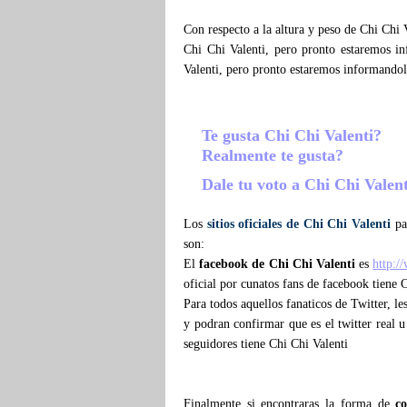
Con respecto a la altura y peso de Chi Chi
Chi Chi Valenti, pero pronto estaremos 
Valenti, pero pronto estaremos informando
Te gusta Chi Chi Valenti?
Realmente te gusta?
Dale tu voto a Chi Chi Valen
Los
sitios oficiales de Chi Chi Valenti
par
son:
El
facebook de Chi Chi Valenti
es
http:/
oficial por cunatos fans de facebook tiene 
Para todos aquellos fanaticos de Twitter, l
y podran confirmar que es el twitter real u
seguidores tiene Chi Chi Valenti
Finalmente si encontraras la forma de
c