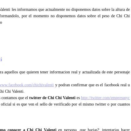
 Valenti les informamos que actualmente no disponemos datos sobre la altura de
informandolo, por el momento no disponemos datos sobre el peso de Chi Chi
lo
ti
a aquellos que quieren tener informacion real y actualizada de este personaje
/www.facebook.com/chichivalenti
y podran confirmar que es el facebook real u
Chi Chi Valenti.
es contamos que el
twitter de Chi Chi Valenti
es
http://twitter.com/empressnyc
 oficial si es que ven el sello de verificado por el mismo twitter o por cuantos
omo conocer a Chi Chi Valenti
en persona, que harias?, intentarias hacer