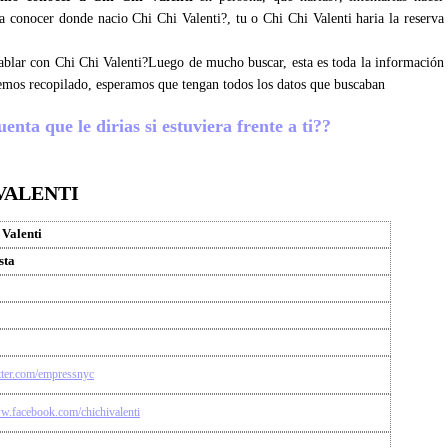
ra conocer donde nacio Chi Chi Valenti?, tu o Chi Chi Valenti haria la reserva
 hablar con Chi Chi Valenti?Luego de mucho buscar, esta es toda la información
hemos recopilado, esperamos que tengan todos los datos que buscaban
enta que le dirias si estuviera frente a ti??
VALENTI
 Valenti
sta
itter.com/empressnyc
ww.facebook.com/chichivalenti