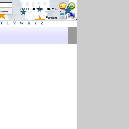
SELECCIONAR IDIOMA:
Version:
|
T
U
V
W
X
Y
Z