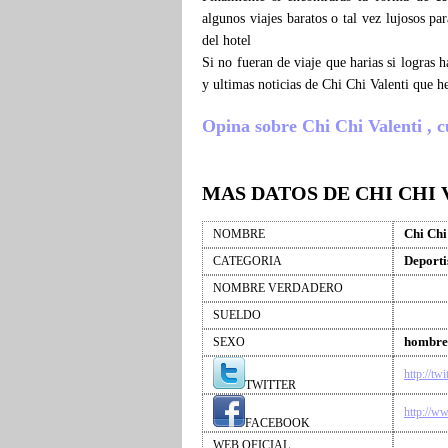
algunos viajes baratos o tal vez lujosos pa
del hotel
Si no fueran de viaje que harias si logras
y ultimas noticias de Chi Chi Valenti que 
Opina sobre Chi Chi Valenti , cu
MAS DATOS DE CHI CHI 
Chi Chi
NOMBRE
Deporti
CATEGORIA
NOMBRE VERDADERO
SUELDO
hombre
SEXO
http://tw
TWITTER
http://w
FACEBOOK
WEB OFICIAL