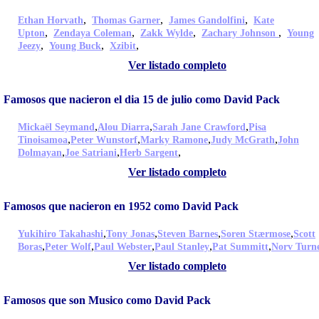
,
,
,
Ethan Horvath
Thomas Garner
James Gandolfini
Kate
,
,
,
,
Upton
Zendaya Coleman
Zakk Wylde
Zachary Johnson
Young
,
,
,
Jeezy
Young Buck
Xzibit
Ver listado completo
Famosos que nacieron el dia 15 de julio como David Pack
,
,
,
Mickaël Seymand
Alou Diarra
Sarah Jane Crawford
Pisa
,
,
,
,
Tinoisamoa
Peter Wunstorf
Marky Ramone
Judy McGrath
John
,
,
,
Dolmayan
Joe Satriani
Herb Sargent
Ver listado completo
Famosos que nacieron en 1952 como David Pack
,
,
,
,
Yukihiro Takahashi
Tony Jonas
Steven Barnes
Soren Stærmose
Scott
,
,
,
,
,
Boras
Peter Wolf
Paul Webster
Paul Stanley
Pat Summitt
Norv Turn
Ver listado completo
Famosos que son Musico como David Pack