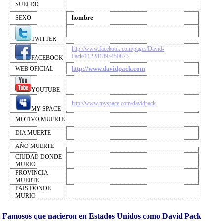
SUELDO
hombre
SEXO
TWITTER
http://www.facebook.com/pages/David-
Pack/112281895450873
FACEBOOK
http://www.davidpack.com
WEB OFICIAL
YOUTUBE
http://www.myspace.com/davidpack
MY SPACE
MOTIVO MUERTE
DIA MUERTE
AÑO MUERTE
CIUDAD DONDE
MURIO
PROVINCIA
MUERTE
PAIS DONDE
MURIO
Famosos que nacieron en Estados Unidos como David Pack