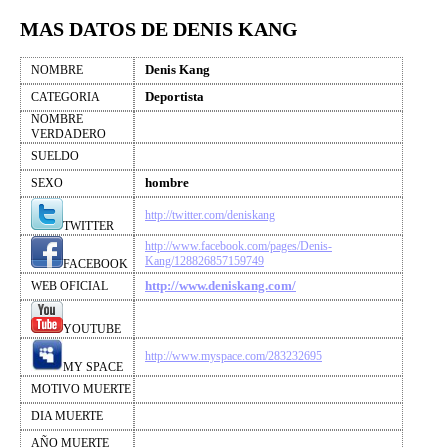
MAS DATOS DE DENIS KANG
Denis Kang
NOMBRE
Deportista
CATEGORIA
NOMBRE
VERDADERO
SUELDO
hombre
SEXO
http://twitter.com/deniskang
TWITTER
http://www.facebook.com/pages/Denis-
Kang/128826857159749
FACEBOOK
http://www.deniskang.com/
WEB OFICIAL
YOUTUBE
http://www.myspace.com/283232695
MY SPACE
MOTIVO MUERTE
DIA MUERTE
AÑO MUERTE