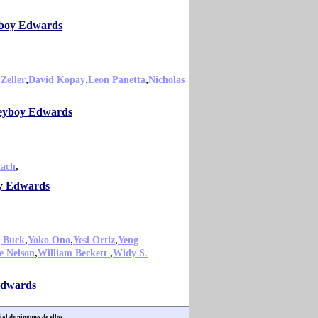
yboy Edwards
,
,
,
Zeller
David Kopay
Leon Panetta
Nicholas
oneyboy Edwards
,
lach
oy Edwards
,
,
,
 Buck
Yoko Ono
Yesi Ortiz
Yeng
,
,
e Nelson
William Beckett
Widy S.
Edwards
ial de ninguno de ellos