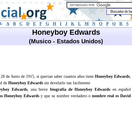
l:
A
B
C
D
E
F
G
H
I
J
K
L
M
N
O
P
Q
R
S
Honeyboy Edwards
(Musico - Estados Unidos)
8 de Junio de 1915, si querian saber cuantos años tiene
Honeyboy Edwards
,
ad de
Honeyboy Edwards
sin develarlo tan facilmente
eyboy Edwards
, una breve
biografia de Honeyboy Edwards
en español
os Honeyboy Edwards
y que su nombre verdadero o
nombre real es David