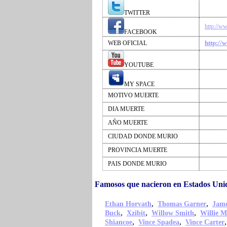
TWITTER
http://
FACEBOOK
http:/
WEB OFICIAL
YOUTUBE
MY SPACE
MOTIVO MUERTE
DIA MUERTE
AÑO MUERTE
CIUDAD DONDE MURIO
PROVINCIA MUERTE
PAIS DONDE MURIO
Famosos que nacieron en Estados Un
,
,
Ethan Horvath
Thomas Garner
Jame
,
,
,
Buck
Xzibit
Willow Smith
Willie M
,
,
Shiancoe
Vince Spadea
Vince Carter