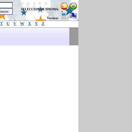
SELECCIONAR IDIOMA:
Version:
|
T
U
V
W
X
Y
Z