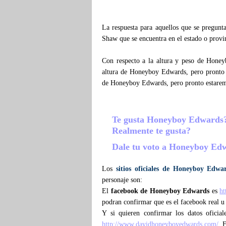
La respuesta para aquellos que se pregun
Shaw que se encuentra en el estado o provi
Con respecto a la altura y peso de Hone
altura de Honeyboy Edwards, pero pronto
de Honeyboy Edwards, pero pronto estare
Te gusta Honeyboy Edwards
Realmente te gusta?
Dale tu voto a Honeyboy E
Los
sitios oficiales de Honeyboy Edwa
personaje son:
El
facebook de Honeyboy Edwards
es
h
podran confirmar que es el facebook real u
Y si quieren confirmar los datos oficia
http://www.davidhoneyboyedwards.com/
. 