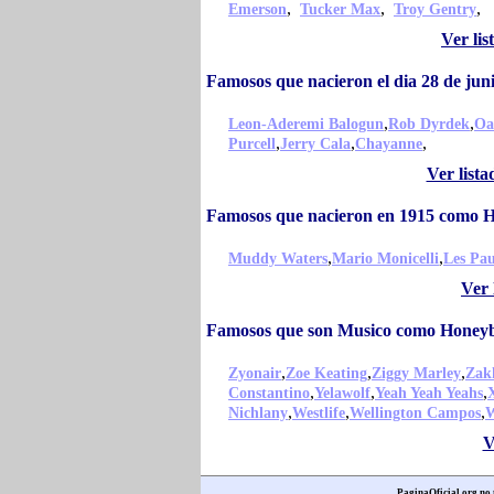
,
,
,
Emerson
Tucker Max
Troy Gentry
Ver li
Famosos que nacieron el dia 28 de j
,
,
Leon-Aderemi Balogun
Rob Dyrdek
Oa
,
,
,
Purcell
Jerry Cala
Chayanne
Ver list
Famosos que nacieron en 1915 como
,
,
Muddy Waters
Mario Monicelli
Les Pau
Ver 
Famosos que son Musico como Honey
,
,
,
Zyonair
Zoe Keating
Ziggy Marley
Zak
,
,
,
Constantino
Yelawolf
Yeah Yeah Yeahs
,
,
,
Nichlany
Westlife
Wellington Campos
W
V
PaginaOficial.org no t