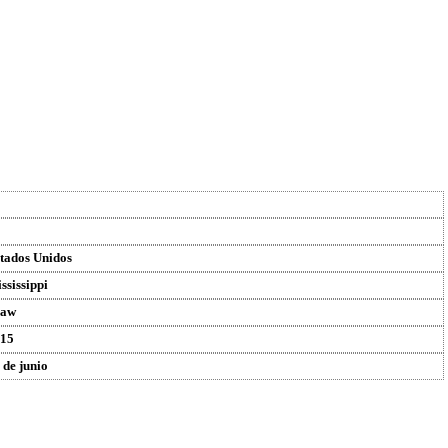
tados Unidos
ssissippi
haw
15
 de junio