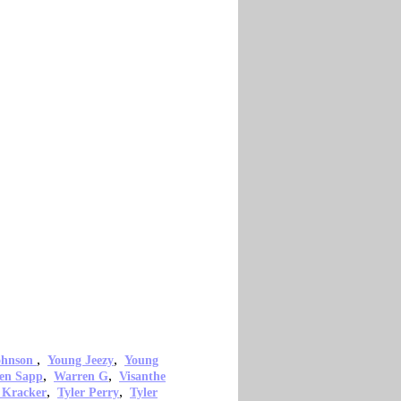
,
,
ohnson
Young Jeezy
Young
,
,
en Sapp
Warren G
Visanthe
,
,
 Kracker
Tyler Perry
Tyler