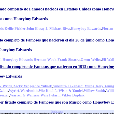
stado completo de Famosos nacidos en Estados Unidos como Hone
unio como Honeyboy Edwards
,
,
,
,
,
sis
Kellie Pickler
John Elway
J. Michael Riva
Honeyboy Edwards
Florian 
ado completo de Famosos que nacieron el dia 28 de junio como H
 Honeyboy Edwards
,
,
,
,
,
l
Honeyboy Edwards
Herman Wouk
Frank Sinatra
Orson Welles
Eli Wal
listado completo de Famosos que nacieron en 1915 como Honeyb
boy Edwards
,
,
,
,
,
k Wylde
Zacky Vengeance
Yuksek
Yukihiro Takahashi
Young Jeezy
Young
,
,
,
,
,
,
Xzibit
Wyclef
Wordsmith
Wiz Khalifa
Wisin & Yandel
Willow Smith
Willi
,
,
,
,
,
eezer
Warren G
Wanessa
Wale Folarin
Vikter Duplaix
er listado completo de Famosos que son Musico como Honeyboy 
Contactenos
iene relacion alguna con las personas mencionadas en el sitio, no esta en contacto con ellos y no es la pagina ofic