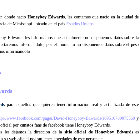
tan donde nacio
Honeyboy Edwards
, les contamos que nacio en la ciudad de
ncia de Mississippi ubicado en el pais
Estados Unidos
yboy Edwards les informamos que actualmente no disponemos datos sobre la
 estaremos informandolo, por el momento no disponemos datos sobre el peso
mos informandolo
?
dwards
rds
para aquellos que quieren tener informacion real y actualizada de este
ttp://www.facebook.com/pages/David-Honeyboy-Edwards/109510789075560
y
 oficial por cunatos fans de facebook tiene Honeyboy Edwards.
les les dejamos la direccion de la
sitio oficial de Honeyboy Edwards
es
En su web oficial podran tener novedades de este personaje.