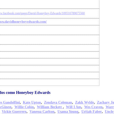
www.facebook.com/pages/David-Honeyboy-Edwards/109510789075560
/www.davidhoneyboyedwards.com/
idos como Honeyboy Edwards
,
,
,
,
s Gandolfini
Kate Upton
Zendaya Coleman
Zakk Wylde
Zachary J
,
,
,
,
,
cGinest
Willie Colón
William Beckett
Will I Am
Wes Craven
Warr
,
,
,
,
,
Vickie Guerrero
Vanessa Carlton
Usama Young
Urijah Faber
Uncle