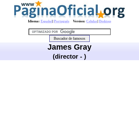
Idioma:
Español
|
Português
Version:
Celular
|
Desktop
James Gray
(director - )