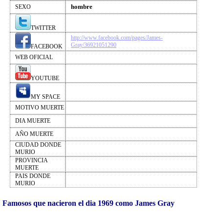
hombre
SEXO
TWITTER
http://www.facebook.com/pages/James-
Gray/36921051290
FACEBOOK
WEB OFICIAL
YOUTUBE
MY SPACE
MOTIVO MUERTE
DIA MUERTE
AÑO MUERTE
CIUDAD DONDE
MURIO
PROVINCIA
MUERTE
PAIS DONDE
MURIO
Famosos que nacieron el dia 1969 como James Gray