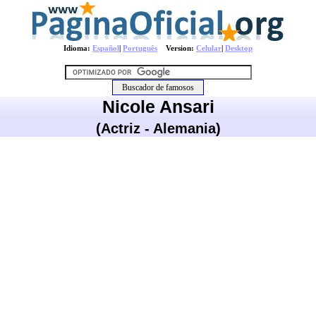
Idioma:
Español
|
Português
Version:
Celular
|
Desktop
Nicole Ansari
(Actriz - Alemania)