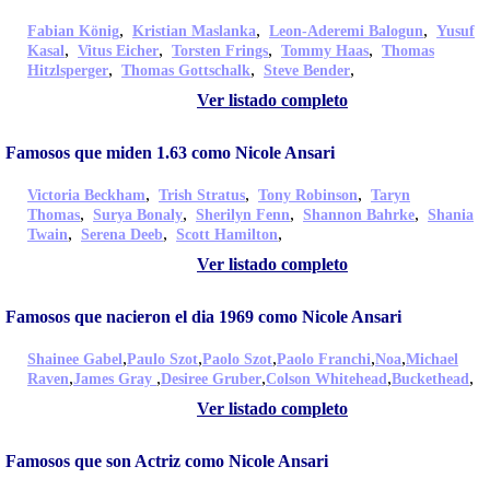
,
,
,
Fabian König
Kristian Maslanka
Leon-Aderemi Balogun
Yusuf
,
,
,
,
Kasal
Vitus Eicher
Torsten Frings
Tommy Haas
Thomas
,
,
,
Hitzlsperger
Thomas Gottschalk
Steve Bender
Ver listado completo
Famosos que miden 1.63 como Nicole Ansari
,
,
,
Victoria Beckham
Trish Stratus
Tony Robinson
Taryn
,
,
,
,
Thomas
Surya Bonaly
Sherilyn Fenn
Shannon Bahrke
Shania
,
,
,
Twain
Serena Deeb
Scott Hamilton
Ver listado completo
Famosos que nacieron el dia 1969 como Nicole Ansari
,
,
,
,
,
Shainee Gabel
Paulo Szot
Paolo Szot
Paolo Franchi
Noa
Michael
,
,
,
,
,
Raven
James Gray
Desiree Gruber
Colson Whitehead
Buckethead
Ver listado completo
Famosos que son Actriz como Nicole Ansari