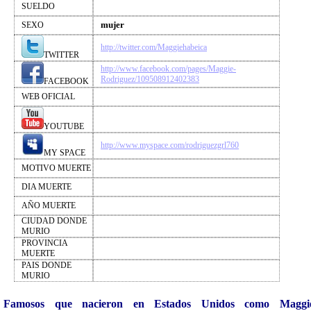
SUELDO
mujer
SEXO
http://twitter.com/Maggiehabeica
TWITTER
http://www.facebook.com/pages/Maggie-
Rodriguez/109508912402383
FACEBOOK
WEB OFICIAL
YOUTUBE
http://www.myspace.com/rodriguezgrl760
MY SPACE
MOTIVO MUERTE
DIA MUERTE
AÑO MUERTE
CIUDAD DONDE
MURIO
PROVINCIA
MUERTE
PAIS DONDE
MURIO
Famosos que nacieron en Estados Unidos como Maggi