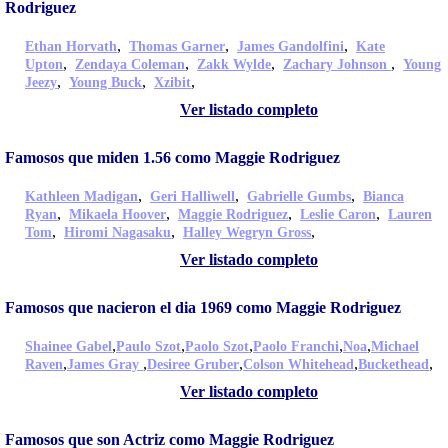
Rodriguez
,
,
,
Ethan Horvath
Thomas Garner
James Gandolfini
Kate
,
,
,
,
Upton
Zendaya Coleman
Zakk Wylde
Zachary Johnson
Young
,
,
,
Jeezy
Young Buck
Xzibit
Ver listado completo
Famosos que miden 1.56 como Maggie Rodriguez
,
,
,
Kathleen Madigan
Geri Halliwell
Gabrielle Gumbs
Bianca
,
,
,
,
Ryan
Mikaela Hoover
Maggie Rodriguez
Leslie Caron
Lauren
,
,
,
Tom
Hiromi Nagasaku
Halley Wegryn Gross
Ver listado completo
Famosos que nacieron el dia 1969 como Maggie Rodriguez
,
,
,
,
,
Shainee Gabel
Paulo Szot
Paolo Szot
Paolo Franchi
Noa
Michael
,
,
,
,
,
Raven
James Gray
Desiree Gruber
Colson Whitehead
Buckethead
Ver listado completo
Famosos que son Actriz como Maggie Rodriguez