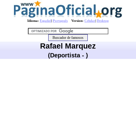
Idioma:
Español
|
Português
Version:
Celular
|
Desktop
Rafael Marquez
(Deportista - )