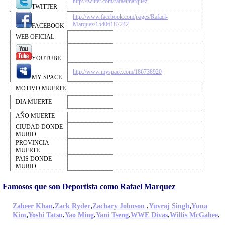
http://twitter.com/rafaelmarquez
TWITTER
http://www.facebook.com/pages/Rafael-
Marquez/15406187242
FACEBOOK
WEB OFICIAL
YOUTUBE
http://www.myspace.com/186738920
MY SPACE
MOTIVO MUERTE
DIA MUERTE
AÑO MUERTE
CIUDAD DONDE
MURIO
PROVINCIA
MUERTE
PAIS DONDE
MURIO
Famosos que son Deportista como Rafael Marquez
,
,
,
,
Zaheer Khan
Zack Ryder
Zachary Johnson
Yuvraj Singh
Yuna
,
,
,
,
,
,
Kim
Yoshi Tatsu
Yao Ming
Yani Tseng
WWE Divas
Willis McGahee