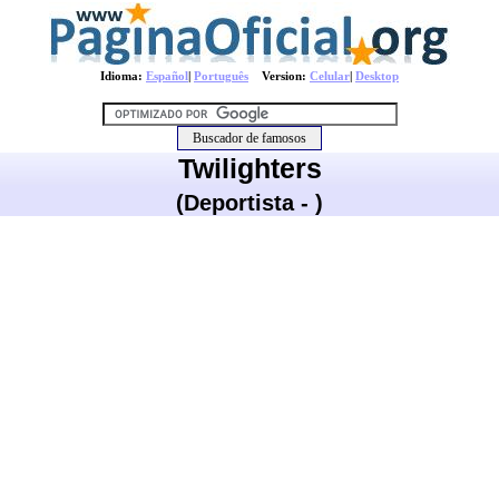
Idioma:
Español
|
Português
Version:
Celular
|
Desktop
Twilighters
(Deportista - )