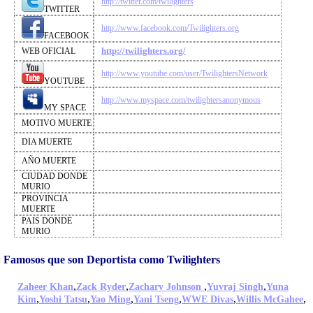
http://twitter.com/twilighters
TWITTER
http://www.facebook.com/Twilighters.org
FACEBOOK
http://twilighters.org/
WEB OFICIAL
http://www.youtube.com/user/TwilightersNetwork
YOUTUBE
http://www.myspace.com/twilightersanonymous
MY SPACE
MOTIVO MUERTE
DIA MUERTE
AÑO MUERTE
CIUDAD DONDE
MURIO
PROVINCIA
MUERTE
PAIS DONDE
MURIO
Famosos que son Deportista como Twilighters
,
,
,
,
Zaheer Khan
Zack Ryder
Zachary Johnson
Yuvraj Singh
Yuna
,
,
,
,
,
,
Kim
Yoshi Tatsu
Yao Ming
Yani Tseng
WWE Divas
Willis McGahee