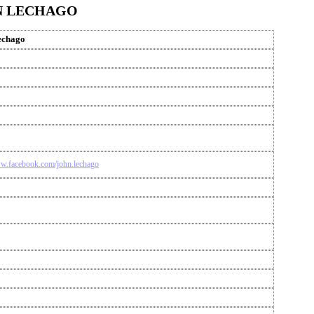
HN LECHAGO
echago
ww.facebook.com/john.lechago