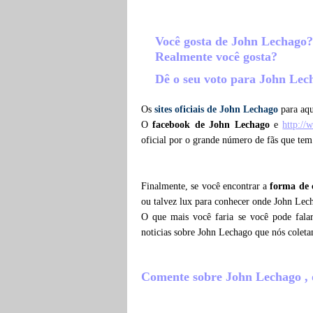
Você gosta de John Lechago
Realmente você gosta?
Dê o seu voto para John Le
Os
sites oficiais de John Lechago
para aqu
O
facebook de John Lechago
e
http://
oficial por o grande número de fãs que te
Finalmente, se você encontrar a
forma de 
ou talvez lux para conhecer onde John Lech
O que mais você faria se você pode fala
noticias sobre John Lechago que nós colet
Comente sobre John Lechago , o 