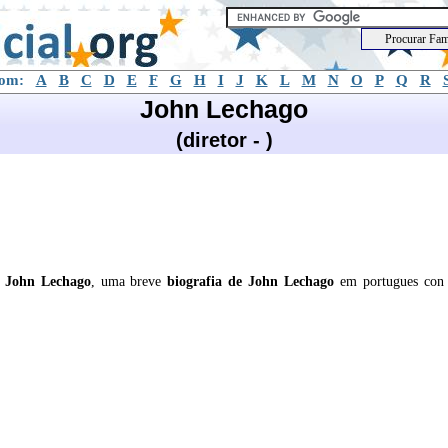
com:
A
B
C
D
E
F
G
H
I
J
K
L
M
N
O
P
Q
R
John Lechago
(diretor - )
e
John Lechago
, uma breve
biografia de
John Lechago
em portugues con