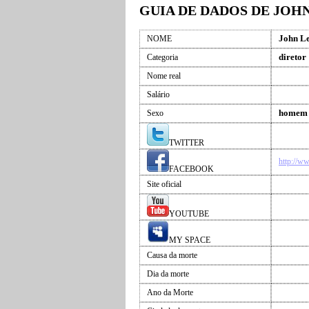
GUIA DE DADOS DE JO
John L
NOME
diretor
Categoria
Nome real
Salário
homem
Sexo
TWITTER
http://w
FACEBOOK
Site oficial
YOUTUBE
MY SPACE
Causa da morte
Dia da morte
Ano da Morte