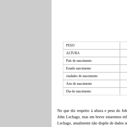
PESO
ALTURA
País de nascimento
Estado nascimento
ciudades de nascimento
Ano de nascimento
Dia do nascimento
No que diz respeito à altura e peso do Jo
John Lechago, mas em breve estaremos info
Lechago, atualmente não dispõe de dados 