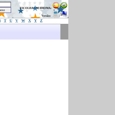
ESCOLHA UM IDIOMA:
Versão:
|
S
T
U
V
W
X
Y
Z