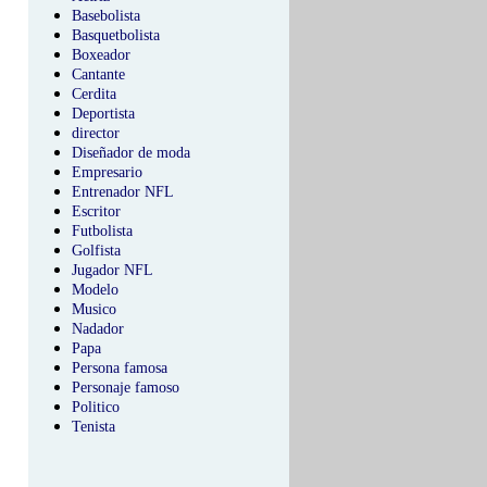
Basebolista
Basquetbolista
Boxeador
Cantante
Cerdita
Deportista
director
Diseñador de moda
Empresario
Entrenador NFL
Escritor
Futbolista
Golfista
Jugador NFL
Modelo
Musico
Nadador
Papa
Persona famosa
Personaje famoso
Politico
Tenista