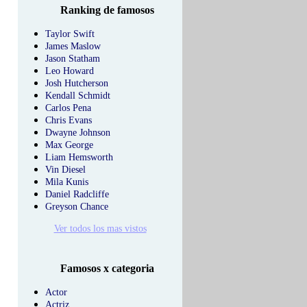
Ranking de famosos
Taylor Swift
James Maslow
Jason Statham
Leo Howard
Josh Hutcherson
Kendall Schmidt
Carlos Pena
Chris Evans
Dwayne Johnson
Max George
Liam Hemsworth
Vin Diesel
Mila Kunis
Daniel Radcliffe
Greyson Chance
Ver todos los mas vistos
Famosos x categoria
Actor
Actriz