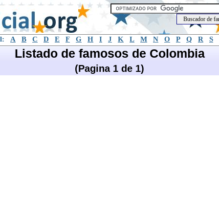
l:
A
B
C
D
E
F
G
H
I
J
K
L
M
N
O
P
Q
R
S
Listado de famosos de Colombia
(Pagina 1 de 1)