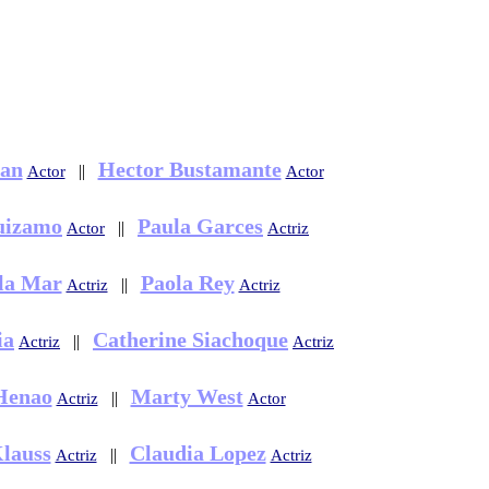
an
Hector Bustamante
||
Actor
Actor
uizamo
Paula Garces
||
Actor
Actriz
la Mar
Paola Rey
||
Actriz
Actriz
ia
Catherine Siachoque
||
Actriz
Actriz
Henao
Marty West
||
Actriz
Actor
lauss
Claudia Lopez
||
Actriz
Actriz