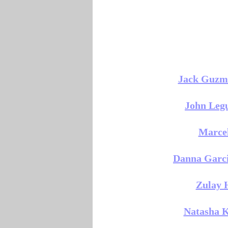
Jack Guzm
John Leg
Marce
Danna Garc
Zulay 
Natasha K