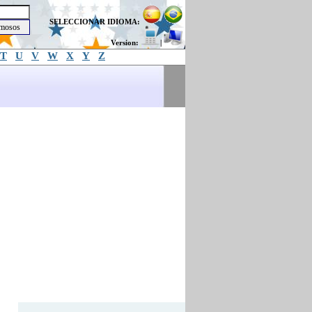
SELECCIONAR IDIOMA:
Version:
|
T
U
V
W
X
Y
Z