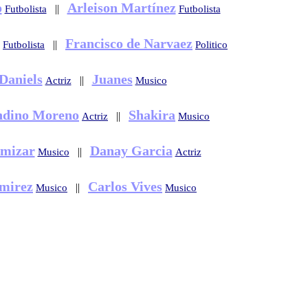
o
Arleison Martínez
||
Futbolista
Futbolista
Francisco de Narvaez
||
Futbolista
Politico
Daniels
Juanes
||
Actriz
Musico
ndino Moreno
Shakira
||
Actriz
Musico
amizar
Danay Garcia
||
Musico
Actriz
mirez
Carlos Vives
||
Musico
Musico