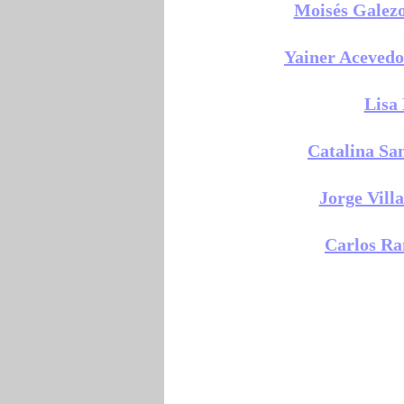
Moisés Galez
Yainer Acevedo
Lisa 
Catalina Sa
Jorge Vill
Carlos Ra