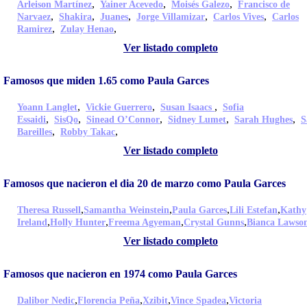
,
,
,
Arleison Martínez
Yainer Acevedo
Moisés Galezo
Francisco de
,
,
,
,
,
Narvaez
Shakira
Juanes
Jorge Villamizar
Carlos Vives
Carlos
,
,
Ramirez
Zulay Henao
Ver listado completo
Famosos que miden 1.65 como Paula Garces
,
,
,
Yoann Langlet
Vickie Guerrero
Susan Isaacs
Sofia
,
,
,
,
,
Essaidi
SisQo
Sinead O’Connor
Sidney Lumet
Sarah Hughes
S
,
,
Bareilles
Robby Takac
Ver listado completo
Famosos que nacieron el dia 20 de marzo como Paula Garces
,
,
,
,
Theresa Russell
Samantha Weinstein
Paula Garces
Lili Estefan
Kathy
,
,
,
,
Ireland
Holly Hunter
Freema Agyeman
Crystal Gunns
Bianca Lawso
Ver listado completo
Famosos que nacieron en 1974 como Paula Garces
,
,
,
,
Dalibor Nedic
Florencia Peña
Xzibit
Vince Spadea
Victoria