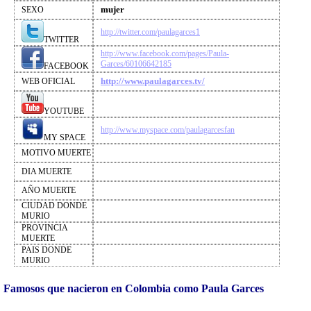
mujer
SEXO
http://twitter.com/paulagarces1
TWITTER
http://www.facebook.com/pages/Paula-
Garces/60106642185
FACEBOOK
http://www.paulagarces.tv/
WEB OFICIAL
YOUTUBE
http://www.myspace.com/paulagarcesfan
MY SPACE
MOTIVO MUERTE
DIA MUERTE
AÑO MUERTE
CIUDAD DONDE
MURIO
PROVINCIA
MUERTE
PAIS DONDE
MURIO
Famosos que nacieron en Colombia como Paula Garces