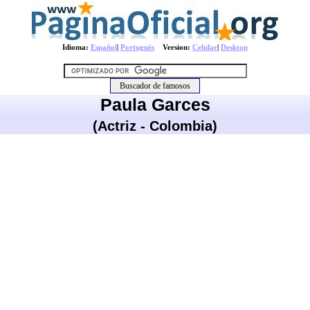
Idioma:
Español
|
Português
Version:
Celular
|
Desktop
Paula Garces
(Actriz - Colombia)