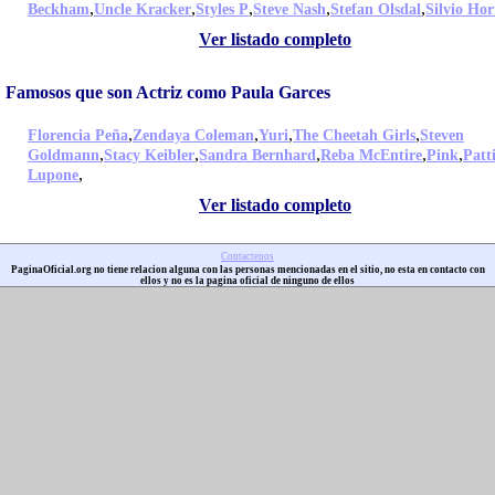
,
,
,
,
,
Beckham
Uncle Kracker
Styles P
Steve Nash
Stefan Olsdal
Silvio Hor
Ver listado completo
Famosos que son Actriz como Paula Garces
,
,
,
,
Florencia Peña
Zendaya Coleman
Yuri
The Cheetah Girls
Steven
,
,
,
,
,
Goldmann
Stacy Keibler
Sandra Bernhard
Reba McEntire
Pink
Patt
,
Lupone
Ver listado completo
Contactenos
PaginaOficial.org no tiene relacion alguna con las personas mencionadas en el sitio, no esta en contacto con
ellos y no es la pagina oficial de ninguno de ellos