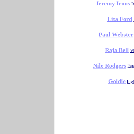
Jeremy Irons
I
Lita Ford
Paul Webster
Raja Bell
Vi
Nile Rodgers
Est
Goldie
Ingl