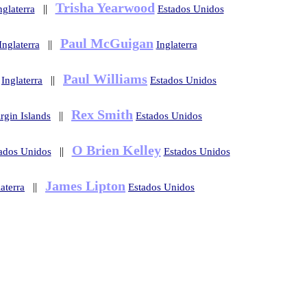
Trisha Yearwood
||
nglaterra
Estados Unidos
Paul McGuigan
||
Inglaterra
Inglaterra
Paul Williams
||
Inglaterra
Estados Unidos
Rex Smith
||
rgin Islands
Estados Unidos
O Brien Kelley
||
ados Unidos
Estados Unidos
James Lipton
||
aterra
Estados Unidos