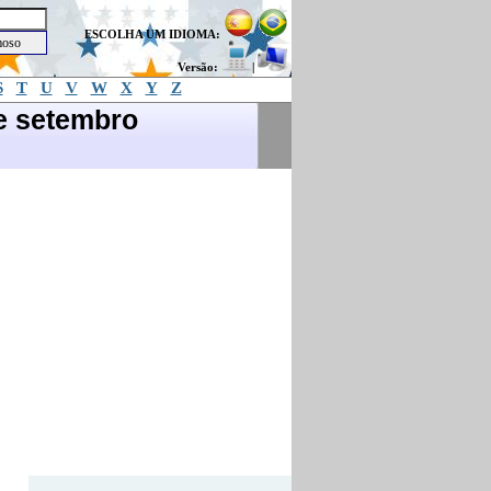
ESCOLHA UM IDIOMA:
Versão:
|
S
T
U
V
W
X
Y
Z
de setembro