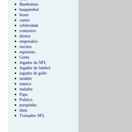
Basebolista
basquetebol
boxer
cantor
celebridade
costureiro
diretor
empresário
escritor
esportista
Gente
Jogador da NFL
Jogador de futebol
jogador de golfe
modelo
músico
nadador
Papa
Politico
porquinho
tênis
Treinador NFL