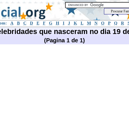
com:
A
B
C
D
E
F
G
H
I
J
K
L
M
N
O
P
Q
R
elebridades que nasceram no dia 19 
(Pagina 1 de 1)