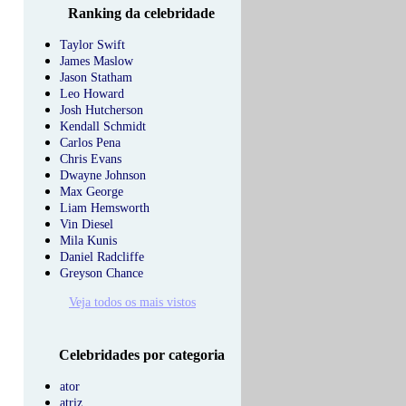
Ranking da celebridade
Taylor Swift
James Maslow
Jason Statham
Leo Howard
Josh Hutcherson
Kendall Schmidt
Carlos Pena
Chris Evans
Dwayne Johnson
Max George
Liam Hemsworth
Vin Diesel
Mila Kunis
Daniel Radcliffe
Greyson Chance
Veja todos os mais vistos
Celebridades por categoria
ator
atriz