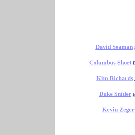
David Seaman
Columbus Short
E
Kim Richards
Duke Snider
E
Kevin Zeger