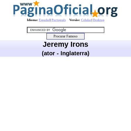
Idioma:
Español
|
Português
Versão:
Celular
|
Desktop
Jeremy Irons
(ator - Inglaterra)