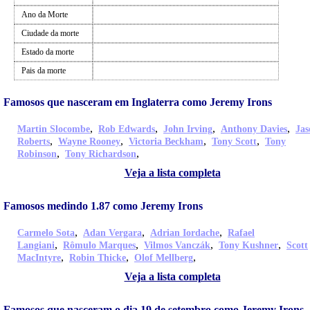
Ano da Morte
Ciudade da morte
Estado da morte
Pais da morte
Famosos que nasceram em Inglaterra como Jeremy Irons
,
,
,
,
Martin Slocombe
Rob Edwards
John Irving
Anthony Davies
Jas
,
,
,
,
Roberts
Wayne Rooney
Victoria Beckham
Tony Scott
Tony
,
,
Robinson
Tony Richardson
Veja a lista completa
Famosos medindo 1.87 como Jeremy Irons
,
,
,
Carmelo Sota
Adan Vergara
Adrian Iordache
Rafael
,
,
,
,
Langiani
Rômulo Marques
Vilmos Vanczák
Tony Kushner
Scott
,
,
,
MacIntyre
Robin Thicke
Olof Mellberg
Veja a lista completa
Famosos que nasceram o dia 19 de setembro como Jeremy Irons