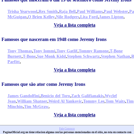
,
,
,
,
,
Trisha Yearwood
Rex Smith
Raja Bell
Paul Williams
Paul Webster
Pa
,
,
,
,
,
McGuigan
O Brien Kelley
Nile Rodgers
Lita Ford
James Lipton
Veja a lista completa
Famosos que nasceram em 1948 como Jeremy Irons
,
,
,
,
Tony Thomas
Tony Iommi
Tony Gatlif
Tommy Ramone
T-Bone
,
,
,
,
,
Burnett
T-Bone
Sue Monk Kidd
Stephen Schwartz
Stephen Nathan
R
,
Parfitt
Veja a lista completa
Famosos que são ator como Jeremy Irons
,
,
,
James Gandolfini
Benicio del Toro
Zach Galifianakis
Wyclef
,
,
,
,
,
Jean
William Shatner
Weird Al Yankovic
Tommy Lee
Tom Waits
Tim
,
,
Minchin
Tim McGraw
Veja a lista completa
Fale Conosco
PaginaOficial.org no tiene relacion alguna con las personas mencionadas en el sitio, no esta en contacto con