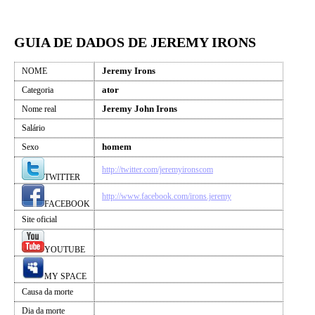
GUIA DE DADOS DE JEREMY IRONS
Jeremy Irons
NOME
ator
Categoria
Jeremy John Irons
Nome real
Salário
homem
Sexo
http://twitter.com/jeremyironscom
TWITTER
http://www.facebook.com/irons.jeremy
FACEBOOK
Site oficial
YOUTUBE
MY SPACE
Causa da morte
Dia da morte