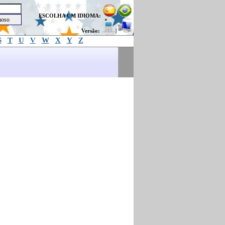
ESCOLHA UM IDIOMA:
Versão:
|
S
T
U
V
W
X
Y
Z