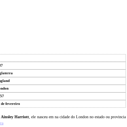
87
glaterra
gland
ondon
57
 de fevereiro
u
Ainsley Harriott
, ele nasceu em na cidade do London no estado ou provincia
rra