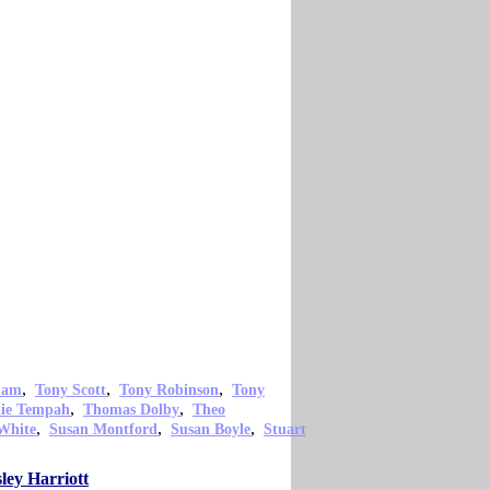
,
,
,
ham
Tony Scott
Tony Robinson
Tony
,
,
nie Tempah
Thomas Dolby
Theo
,
,
,
White
Susan Montford
Susan Boyle
Stuart
ley Harriott