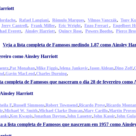
arriott
,
,
,
,
Iordache
Rafael Langiani
Rômulo Marques
Vilmos Vanczák
Tony Ku
,
,
,
,
,
Jerry Cantrell
Frank Miller
Eric Wright
Enzo Ferrari
Engelbert 
,
,
,
,
had Everett
Ainsley Harriott
Quincy Rose
Powers Boothe
Pierce Bro
Veja a lista completa de Famosos medindo 1.87 como Ainsley Har
reiro como Ainsley Harriott
,
,
,
,
,
,
aentz
Pat Monahan
Mike Figgis
Jelena Jankovic
Jason Aldean
Dino Zoff
,
,
,
end
Gavin MacLeod
Charles Durning
sta completa de Famosos que nasceram o dia 28 de fevereiro como A
insley Harriott
,
,
,
,
heila E
Russell Simmons
Robert Townsend
Ricardo Preve
Ricardo Montan
,
,
,
,
ir
Michael W. Smith
Michael Clarke Duncan
Mary Carillo
Martin Provos
,
,
,
,
,
banks
Ken Kwapis
Jonathan Dayton
John Lasseter
John Kassir
John Gula
a a lista completa de Famosos que nasceram em 1957 como Ainsley
rriott