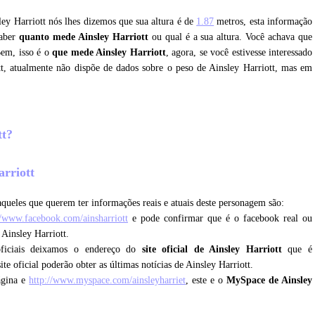
ley Harriott nós lhes dizemos que sua altura é de
1.87
metros, esta informação
saber
quanto mede Ainsley Harriott
ou qual é a sua altura. Você achava que
Bem, isso é o
que mede Ainsley Harriott
, agora, se você estivesse interessado
t, atualmente não dispõe de dados sobre o peso de Ainsley Harriott, mas em
tt?
arriott
queles que querem ter informações reais e atuais deste personagem são:
//www.facebook.com/ainsharriott
e pode confirmar que é o facebook real ou
 Ainsley Harriott.
oficiais deixamos o endereço do
site oficial de Ainsley Harriott
que é
ite oficial poderão obter as últimas notícias de Ainsley Harriott.
ágina e
http://www.myspace.com/ainsleyharriet
, este e o
MySpace de Ainsley