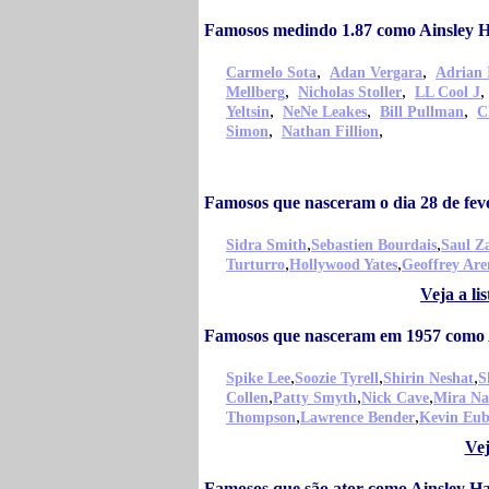
Famosos medindo 1.87 como Ainsley H
,
,
Carmelo Sota
Adan Vergara
Adrian 
,
,
Mellberg
Nicholas Stoller
LL Cool J
,
,
,
Yeltsin
NeNe Leakes
Bill Pullman
C
,
,
Simon
Nathan Fillion
Famosos que nasceram o dia 28 de feve
,
,
Sidra Smith
Sebastien Bourdais
Saul Z
,
,
Turturro
Hollywood Yates
Geoffrey Ar
Veja a li
Famosos que nasceram em 1957 como A
,
,
,
Spike Lee
Soozie Tyrell
Shirin Neshat
S
,
,
,
Collen
Patty Smyth
Nick Cave
Mira Na
,
,
Thompson
Lawrence Bender
Kevin Eu
Vej
Famosos que são ator como Ainsley Ha