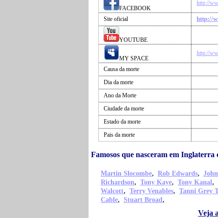
http://w
FACEBOOK
http://
Site oficial
YOUTUBE
http://w
MY SPACE
Causa da morte
Dia da morte
Ano da Morte
Ciudade da morte
Estado da morte
Pais da morte
Famosos que nasceram em Inglaterra 
,
,
Martin Slocombe
Rob Edwards
John
,
,
,
Richardson
Tony Kaye
Tony Kanal
,
,
Walcott
Terry Venables
Tanni Grey 
,
,
Cable
Stuart Broad
Veja 