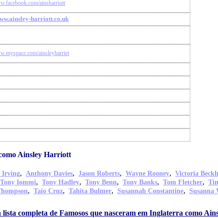
ww.facebook.com/ainsharriott
www.ainsley-harriott.co.uk
ww.myspace.com/ainsleyharriet
como Ainsley Harriott
,
,
,
,
 Irving
Anthony Davies
Jason Roberts
Wayne Rooney
Victoria Beck
,
,
,
,
,
Tony Iommi
Tony Hadley
Tony Benn
Tony Banks
Tom Fletcher
Ti
,
,
,
,
Thompson
Taio Cruz
Tahita Bulmer
Susannah Constantine
Susanna 
a lista completa de Famosos que nasceram em Inglaterra como Ains