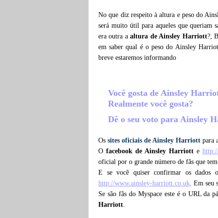
No que diz respeito à altura e peso do Ains
será muito útil para aqueles que queriam 
era outra a
altura de Ainsley Harriott
?, 
em saber qual é o peso do Ainsley Harriot
breve estaremos informando
Você gosta de Ainsley Harrio
Realmente você gosta?
Dê o seu voto para Ainsley H
Os
sites oficiais de Ainsley Harriott
para a
O
facebook de Ainsley Harriott
e
http:
oficial por o grande número de fãs que tem
E se você quiser confirmar os dados 
http://www.ainsley-harriott.co.uk
. Em seu s
Se são fãs do Myspace este é o URL da p
Harriott
.