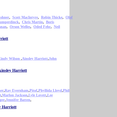
,
,
,
shner
Scott MacIntyre
Robin Thicke
Olof
,
,
Humperdinck
Chris Martin
Boris
,
,
,
snan
Orson Welles
Oded Fehr
Neil
riott
,
,
Cindy Wilson
Ainsley Harriott
John
insley Harriott
,
,
,
,
er
Ray Evernham
Pitof
Phyllida Lloyd
Phil
,
,
,
t
Marlon Jackson
Lyle Lovett
Lee
,
,
ger
Jennifer Batten
 Harriott