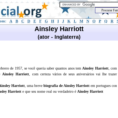
com:
A
B
C
D
E
F
G
H
I
J
K
L
M
N
O
P
Q
R
Ainsley Harriott
(ator - Inglaterra)
febrero de 1957, se você queria saber quantos anos tem
Ainsley Harriott
, com
de
Ainsley Harriott
, com certeza vários de seus aniversários vai lhe trazer
Ainsley Harriott
, uma breve
biografia de
Ainsley Harriott
em portugues con
nsley Harriott
e que seu nome real ou verdadeiro é
Ainsley Harriott