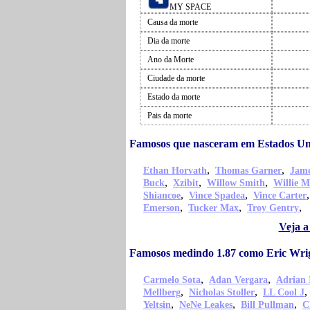
MY SPACE
Causa da morte
Dia da morte
Ano da Morte
Ciudade da morte
Estado da morte
Pais da morte
Famosos que nasceram em Estados Un
,
,
Ethan Horvath
Thomas Garner
Jame
,
,
,
Buck
Xzibit
Willow Smith
Willie M
,
,
Shiancoe
Vince Spadea
Vince Carter
,
,
,
Emerson
Tucker Max
Troy Gentry
Veja a
Famosos medindo 1.87 como Eric Wri
,
,
Carmelo Sota
Adan Vergara
Adrian 
,
,
Mellberg
Nicholas Stoller
LL Cool J
,
,
,
Yeltsin
NeNe Leakes
Bill Pullman
C