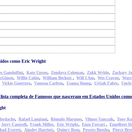
idos como Eric Wright
,
,
,
,
s Gandolfini
Kate Upton
Zendaya Coleman
Zakk Wylde
Zachary J
,
,
,
,
,
cGinest
Willie Colón
William Beckett
Will I Am
Wes Craven
Warr
,
,
,
,
,
Vickie Guerrero
Vanessa Carlton
Usama Young
Urijah Faber
Uncle
 lista completa de Famosos que nasceram em Estados Unidos como
ght
,
,
,
,
Iordache
Rafael Langiani
Rômulo Marques
Vilmos Vanczák
Tony Ku
,
,
,
,
,
Jerry Cantrell
Frank Miller
Eric Wright
Enzo Ferrari
Engelbert 
,
,
,
,
had Everett
Ainsley Harriott
Quincy Rose
Powers Boothe
Pierce Bro