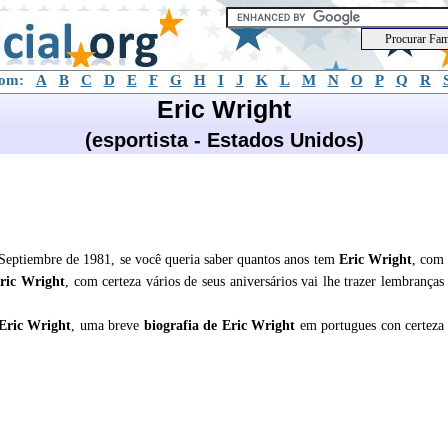
com:
A
B
C
D
E
F
G
H
I
J
K
L
M
N
O
P
Q
R
Eric Wright
(esportista - Estados Unidos)
 Septiembre de 1981, se você queria saber quantos anos tem
Eric Wright
, com
ric Wright
, com certeza vários de seus aniversários vai lhe trazer lembranças
Eric Wright
, uma breve
biografia de
Eric Wright
em portugues con certeza