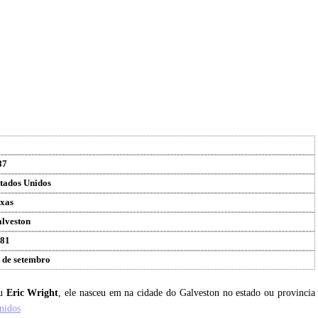
87
tados Unidos
xas
lveston
81
 de setembro
eu
Eric Wright
, ele nasceu em na cidade do Galveston no estado ou provincia
nidos