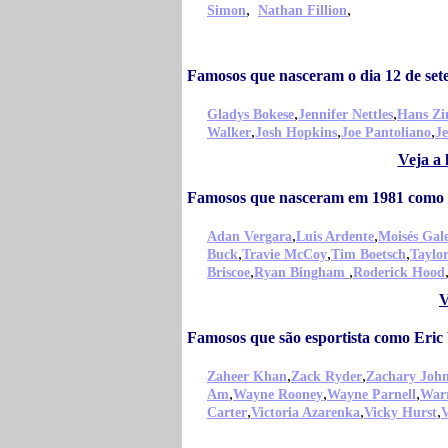
,
,
Simon
Nathan Fillion
Famosos que nasceram o dia 12 de se
,
,
Gladys Bokese
Jennifer Nettles
Hans Z
,
,
,
Walker
Josh Hopkins
Joe Pantoliano
Je
Veja a 
Famosos que nasceram em 1981 como 
,
,
Adan Vergara
Luis Ardente
Moisés Gal
,
,
,
Buck
Travie McCoy
Tim Boetsch
Taylo
,
,
Briscoe
Ryan Bingham
Roderick Hood
V
Famosos que são esportista como Eric
,
,
Zaheer Khan
Zack Ryder
Zachary Joh
,
,
,
Am
Wayne Rooney
Wayne Parnell
War
,
,
,
Carter
Victoria Azarenka
Vicky Hurst
V