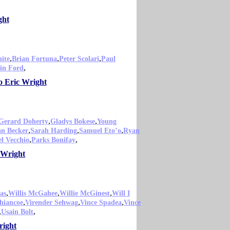
ght
,
,
,
ite
Brian Fortuna
Peter Scolari
Paul
,
in Ford
o Eric Wright
,
,
Gerard Doherty
Gladys Bokese
Young
,
,
,
an Becker
Sarah Harding
Samuel Eto’o
Ryan
,
,
l Vecchio
Parks Bonifay
 Wright
,
,
,
as
Willis McGahee
Willie McGinest
Will I
,
,
,
hiancoe
Virender Sehwag
Vince Spadea
Vince
,
,
Usain Bolt
right