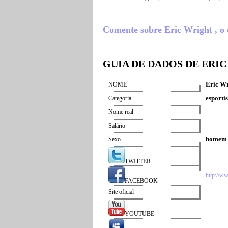
Comente sobre Eric Wright , o q
GUIA DE DADOS DE ERI
Eric Wr
NOME
esportis
Categoria
Nome real
Salário
homem
Sexo
TWITTER
http://w
FACEBOOK
Site oficial
YOUTUBE