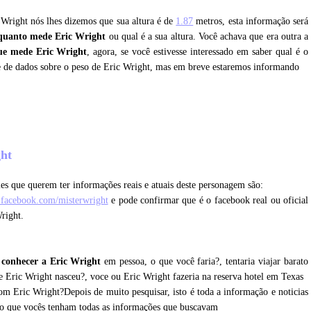
c Wright nós lhes dizemos que sua altura é de
1.87
metros, esta informação será
quanto mede Eric Wright
ou qual é a sua altura. Você achava que era outra a
ue mede Eric Wright
, agora, se você estivesse interessado em saber qual é o
e de dados sobre o peso de Eric Wright, mas em breve estaremos informando
ght
es que querem ter informações reais e atuais deste personagem são:
.facebook.com/misterwright
e pode confirmar que é o facebook real ou oficial
right.
 conhecer a Eric Wright
em pessoa, o que você faria?, tentaria viajar barato
e Eric Wright nasceu?, voce ou Eric Wright fazeria na reserva hotel em Texas
om Eric Wright?Depois de muito pesquisar, isto é toda a informação e noticias
ro que vocês tenham todas as informações que buscavam