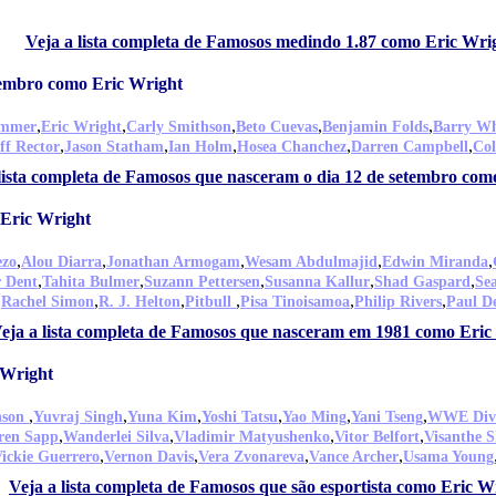
Veja a lista completa de Famosos medindo 1.87 como Eric Wri
tembro como Eric Wright
,
,
,
,
,
immer
Eric Wright
Carly Smithson
Beto Cuevas
Benjamin Folds
Barry Wh
,
,
,
,
,
ff Rector
Jason Statham
Ian Holm
Hosea Chanchez
Darren Campbell
Col
lista completa de Famosos que nasceram o dia 12 de setembro com
Eric Wright
,
,
,
,
,
ezo
Alou Diarra
Jonathan Armogam
Wesam Abdulmajid
Edwin Miranda
,
,
,
,
,
r Dent
Tahita Bulmer
Suzann Pettersen
Susanna Kallur
Shad Gaspard
Se
,
,
,
,
,
,
Rachel Simon
R. J. Helton
Pitbull
Pisa Tinoisamoa
Philip Rivers
Paul De
eja a lista completa de Famosos que nasceram em 1981 como Eric
 Wright
,
,
,
,
,
,
nson
Yuvraj Singh
Yuna Kim
Yoshi Tatsu
Yao Ming
Yani Tseng
WWE Div
,
,
,
,
ren Sapp
Wanderlei Silva
Vladimir Matyushenko
Vitor Belfort
Visanthe S
,
,
,
,
ickie Guerrero
Vernon Davis
Vera Zvonareva
Vance Archer
Usama Young
Veja a lista completa de Famosos que são esportista como Eric W