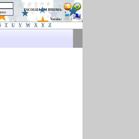
ESCOLHA UM IDIOMA:
Versão:
|
S
T
U
V
W
X
Y
Z