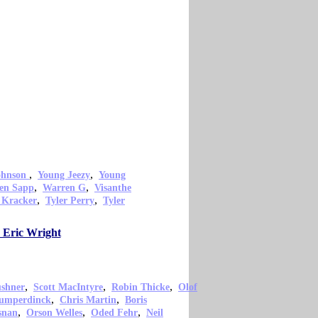
,
,
ohnson
Young Jeezy
Young
,
,
en Sapp
Warren G
Visanthe
,
,
 Kracker
Tyler Perry
Tyler
 Eric Wright
,
,
,
shner
Scott MacIntyre
Robin Thicke
Olof
,
,
Humperdinck
Chris Martin
Boris
,
,
,
snan
Orson Welles
Oded Fehr
Neil