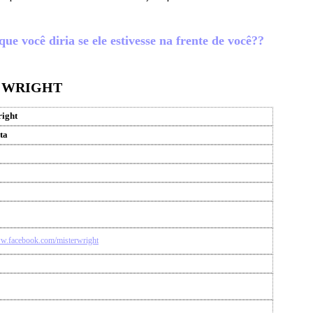
ue você diria se ele estivesse na frente de você??
C WRIGHT
ight
ta
ww.facebook.com/misterwright