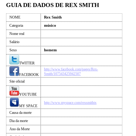
GUIA DE DADOS DE REX SMITH
Rex Smith
NOME
músico
Categoria
Nome real
Salário
homem
Sexo
TWITTER
http://www.facebook.com/pages/Rex-
Smith/107543425942507
FACEBOOK
Site oficial
YOUTUBE
http://www.myspace.com/rexsmithtx
MY SPACE
Causa da morte
Dia da morte
Ano da Morte