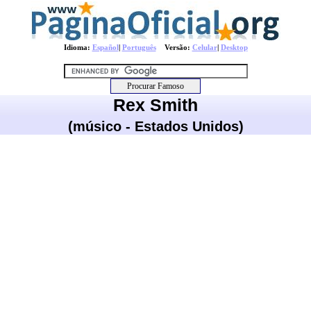
Idioma:
Español
|
Português
Versão:
Celular
|
Desktop
Rex Smith
(músico - Estados Unidos)