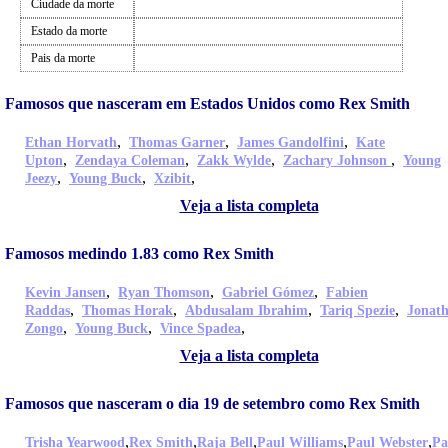
Ciudade da morte
Estado da morte
Pais da morte
Famosos que nasceram em Estados Unidos como Rex Smith
,
,
,
Ethan Horvath
Thomas Garner
James Gandolfini
Kate
,
,
,
,
Upton
Zendaya Coleman
Zakk Wylde
Zachary Johnson
Young
,
,
,
Jeezy
Young Buck
Xzibit
Veja a lista completa
Famosos medindo 1.83 como Rex Smith
,
,
,
Kevin Jansen
Ryan Thomson
Gabriel Gómez
Fabien
,
,
,
,
Raddas
Thomas Horak
Abdusalam Ibrahim
Tariq Spezie
Jonat
,
,
,
Zongo
Young Buck
Vince Spadea
Veja a lista completa
Famosos que nasceram o dia 19 de setembro como Rex Smith
,
,
,
,
,
Trisha Yearwood
Rex Smith
Raja Bell
Paul Williams
Paul Webster
Pa