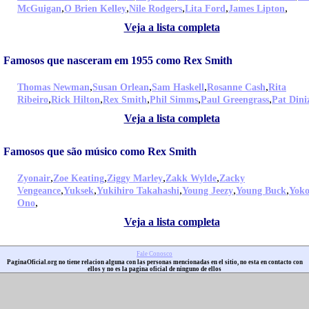
,
,
,
,
,
McGuigan
O Brien Kelley
Nile Rodgers
Lita Ford
James Lipton
Veja a lista completa
Famosos que nasceram em 1955 como Rex Smith
,
,
,
,
Thomas Newman
Susan Orlean
Sam Haskell
Rosanne Cash
Rita
,
,
,
,
,
Ribeiro
Rick Hilton
Rex Smith
Phil Simms
Paul Greengrass
Pat Dini
Veja a lista completa
Famosos que são músico como Rex Smith
,
,
,
,
Zyonair
Zoe Keating
Ziggy Marley
Zakk Wylde
Zacky
,
,
,
,
,
Vengeance
Yuksek
Yukihiro Takahashi
Young Jeezy
Young Buck
Yok
,
Ono
Veja a lista completa
Fale Conosco
PaginaOficial.org no tiene relacion alguna con las personas mencionadas en el sitio, no esta en contacto con
ellos y no es la pagina oficial de ninguno de ellos