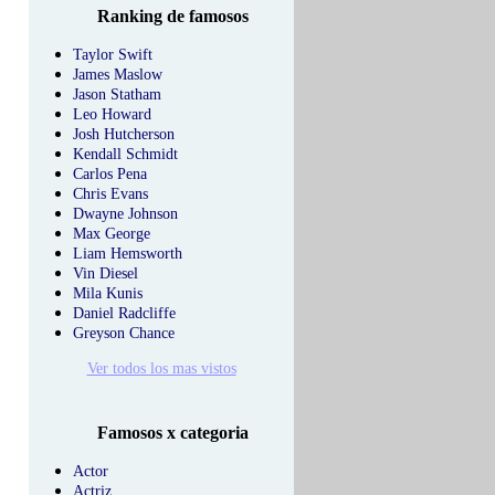
Ranking de famosos
Taylor Swift
James Maslow
Jason Statham
Leo Howard
Josh Hutcherson
Kendall Schmidt
Carlos Pena
Chris Evans
Dwayne Johnson
Max George
Liam Hemsworth
Vin Diesel
Mila Kunis
Daniel Radcliffe
Greyson Chance
Ver todos los mas vistos
Famosos x categoria
Actor
Actriz