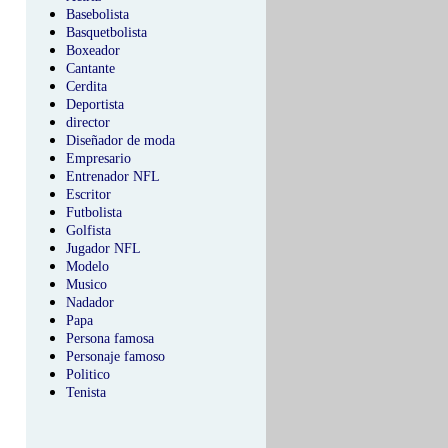
Basebolista
Basquetbolista
Boxeador
Cantante
Cerdita
Deportista
director
Diseñador de moda
Empresario
Entrenador NFL
Escritor
Futbolista
Golfista
Jugador NFL
Modelo
Musico
Nadador
Papa
Persona famosa
Personaje famoso
Politico
Tenista