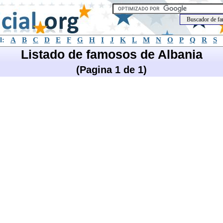
l:
A
B
C
D
E
F
G
H
I
J
K
L
M
N
O
P
Q
R
S
Listado de famosos de Albania
(Pagina 1 de 1)