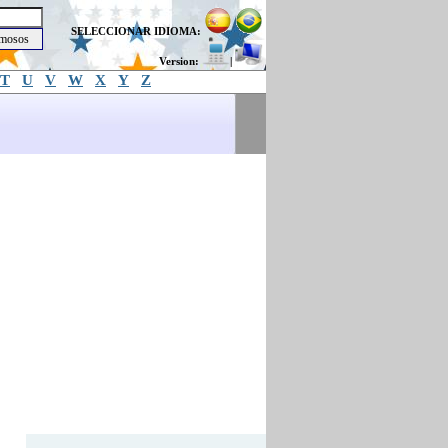
SELECCIONAR IDIOMA:
Version:
|
T
U
V
W
X
Y
Z