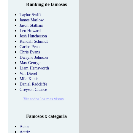
Ranking de famosos
Taylor Swift
James Maslow
Jason Statham
Leo Howard
Josh Hutcherson
Kendall Schmidt
Carlos Pena
Chris Evans
Dwayne Johnson
Max George
Liam Hemsworth
Vin Diesel
Mila Kunis
Daniel Radcliffe
Greyson Chance
Ver todos los mas vistos
Famosos x categoria
Actor
Actriz