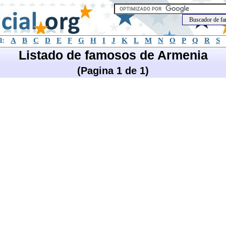
l:
A
B
C
D
E
F
G
H
I
J
K
L
M
N
O
P
Q
R
S
Listado de famosos de Armenia
(Pagina 1 de 1)