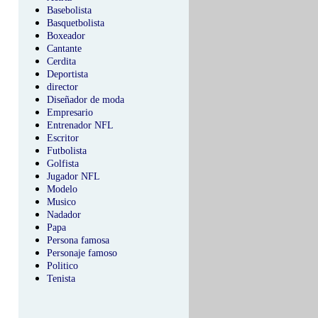
Basebolista
Basquetbolista
Boxeador
Cantante
Cerdita
Deportista
director
Diseñador de moda
Empresario
Entrenador NFL
Escritor
Futbolista
Golfista
Jugador NFL
Modelo
Musico
Nadador
Papa
Persona famosa
Personaje famoso
Politico
Tenista