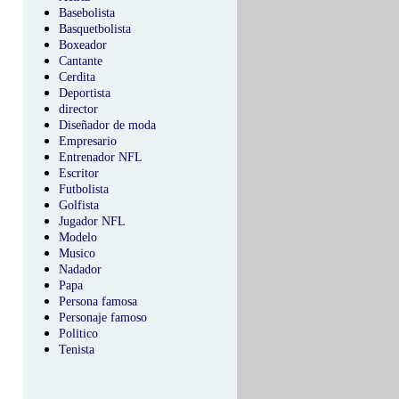
Basebolista
Basquetbolista
Boxeador
Cantante
Cerdita
Deportista
director
Diseñador de moda
Empresario
Entrenador NFL
Escritor
Futbolista
Golfista
Jugador NFL
Modelo
Musico
Nadador
Papa
Persona famosa
Personaje famoso
Politico
Tenista