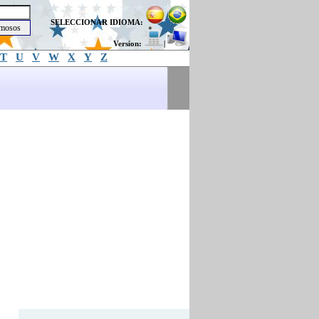
SELECCIONAR IDIOMA:
Version:
|
T
U
V
W
X
Y
Z