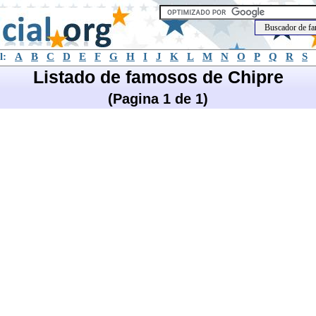
l:
A
B
C
D
E
F
G
H
I
J
K
L
M
N
O
P
Q
R
S
Listado de famosos de Chipre
(Pagina 1 de 1)