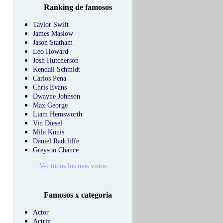
Ranking de famosos
Taylor Swift
James Maslow
Jason Statham
Leo Howard
Josh Hutcherson
Kendall Schmidt
Carlos Pena
Chris Evans
Dwayne Johnson
Max George
Liam Hemsworth
Vin Diesel
Mila Kunis
Daniel Radcliffe
Greyson Chance
Ver todos los mas vistos
Famosos x categoria
Actor
Actriz