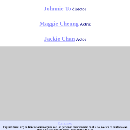
Johnnie To
director
Maggie Cheung
Actriz
Jackie Chan
Actor
Contactenos
PaginaOficial.org no tiene relacion alguna con las personas mencionadas en el sitio, no esta en contacto con