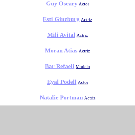
Guy Oseary
Actor
Esti Ginzburg
Actriz
Mili Avital
Actriz
Moran Atias
Actriz
Bar Refaeli
Modelo
Eyal Podell
Actor
Natalie Portman
Actriz