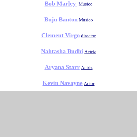
Bob Marley
Musico
Buju Banton
Musico
Clement Virgo
director
Nahtasha Budhi
Actriz
Aryana Starr
Actriz
Kevin Navayne
Actor