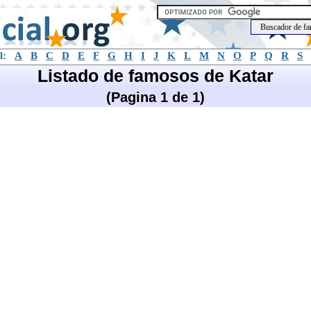
l:
A
B
C
D
E
F
G
H
I
J
K
L
M
N
O
P
Q
R
S
Listado de famosos de Katar
(Pagina 1 de 1)