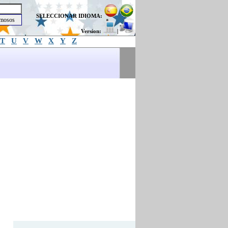
SELECCIONAR IDIOMA:
Version:
|
T
U
V
W
X
Y
Z