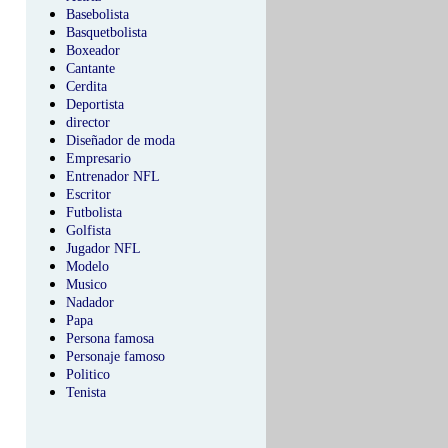
Basebolista
Basquetbolista
Boxeador
Cantante
Cerdita
Deportista
director
Diseñador de moda
Empresario
Entrenador NFL
Escritor
Futbolista
Golfista
Jugador NFL
Modelo
Musico
Nadador
Papa
Persona famosa
Personaje famoso
Politico
Tenista