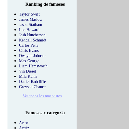
Ranking de famosos
Taylor Swift
James Maslow
Jason Statham
Leo Howard
Josh Hutcherson
Kendall Schmidt
Carlos Pena
Chris Evans
Dwayne Johnson
Max George
Liam Hemsworth
Vin Diesel
Mila Kunis
Daniel Radcliffe
Greyson Chance
Ver todos los mas vistos
Famosos x categoria
Actor
Actriz