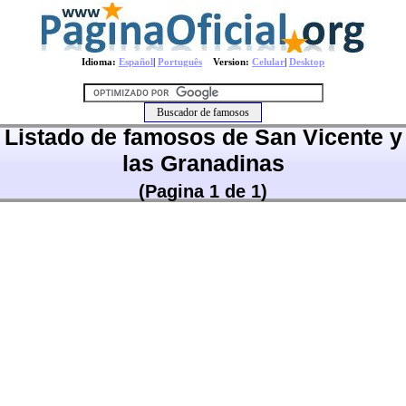
Idioma:
Español
|
Português
Version:
Celular
|
Desktop
Listado de famosos de San Vicente y
las Granadinas
(Pagina 1 de 1)