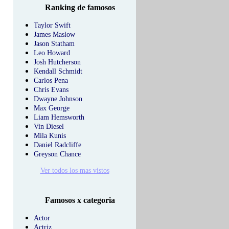
Ranking de famosos
Taylor Swift
James Maslow
Jason Statham
Leo Howard
Josh Hutcherson
Kendall Schmidt
Carlos Pena
Chris Evans
Dwayne Johnson
Max George
Liam Hemsworth
Vin Diesel
Mila Kunis
Daniel Radcliffe
Greyson Chance
Ver todos los mas vistos
Famosos x categoria
Actor
Actriz