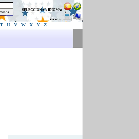
SELECCIONAR IDIOMA:
Version:
|
T
U
V
W
X
Y
Z