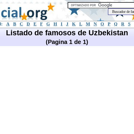
l:
A
B
C
D
E
F
G
H
I
J
K
L
M
N
O
P
Q
R
S
Listado de famosos de Uzbekistan
(Pagina 1 de 1)