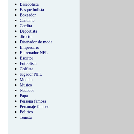
Basebolista
Basquetbolista
Boxeador
Cantante
Cerdita
Deportista
director
Diseñador de moda
Empresario
Entrenador NFL
Escritor
Futbolista
Golfista
Jugador NFL
Modelo
Musico
Nadador
Papa
Persona famosa
Personaje famoso
Politico
Tenista