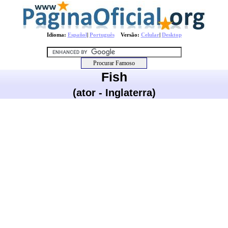
Idioma:
Español
|
Português
Versão:
Celular
|
Desktop
Fish
(ator - Inglaterra)