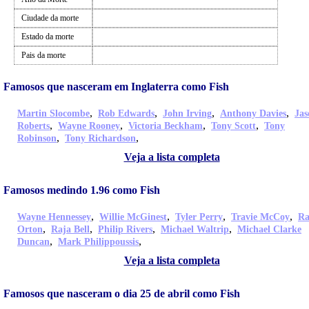
Ciudade da morte
Estado da morte
Pais da morte
Famosos que nasceram em Inglaterra como Fish
,
,
,
,
Martin Slocombe
Rob Edwards
John Irving
Anthony Davies
Jas
,
,
,
,
Roberts
Wayne Rooney
Victoria Beckham
Tony Scott
Tony
,
,
Robinson
Tony Richardson
Veja a lista completa
Famosos medindo 1.96 como Fish
,
,
,
,
Wayne Hennessey
Willie McGinest
Tyler Perry
Travie McCoy
Ra
,
,
,
,
Orton
Raja Bell
Philip Rivers
Michael Waltrip
Michael Clarke
,
,
Duncan
Mark Philippoussis
Veja a lista completa
Famosos que nasceram o dia 25 de abril como Fish