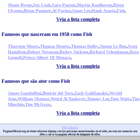
,
,
,
,
Shane Byrne
Stu Cook
Sara Paxton
Martin Koolhoven
Bjorn
,
,
,
,
,
,
Ulvaeus
Brian Pumper
Al Pacino
Jason Lee
Hank Azaria
Fish
Veja a lista completa
Famosos que nasceram em 1958 como Fish
,
,
,
,
Thurston Moore
Thomas Hearns
Thomas Dolby
Simon Le Bon
Scott
,
,
,
,
Hamilton
Robert Newman
Rickey Jackson
Richard Schenkman
Raja
,
,
Gosnell
Prince Albert Of Monaco
Veja a lista completa
Famosos que são ator como Fish
,
,
,
James Gandolfini
Benicio del Toro
Zach Galifianakis
Wyclef
,
,
,
,
,
Jean
William Shatner
Weird Al Yankovic
Tommy Lee
Tom Waits
Tim
,
,
Minchin
Tim McGraw
Veja a lista completa
Fale Conosco
PaginaOficial.org no tiene relacion alguna con las personas mencionadas en el sitio, no esta en contacto con
ellos y no es la pagina oficial de ninguno de ellos