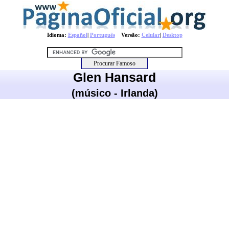
Idioma:
Español
|
Português
Versão:
Celular
|
Desktop
Glen Hansard
(músico - Irlanda)