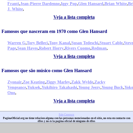
,
,
,
,
,
Franti
Jean-Pierre Dardenne
Iggy Pop
Glen Hansard
Brian White
Br
,
J. White
Veja a lista completa
Famosos que nasceram em 1970 como Glen Hansard
,
,
,
,
,
Warren G
Tory Belleci
Tony Kanal
Susan Tedeschi
Stuart Cable
Stev
,
,
,
,
,
Page
Sean Hayes
Robert Horry
Rivers Cuomo
Redman
Veja a lista completa
Famosos que são músico como Glen Hansard
,
,
,
,
Zyonair
Zoe Keating
Ziggy Marley
Zakk Wylde
Zacky
,
,
,
,
,
Vengeance
Yuksek
Yukihiro Takahashi
Young Jeezy
Young Buck
Yok
,
Ono
Veja a lista completa
Fale Conosco
PaginaOficial.org no tiene relacion alguna con las personas mencionadas en el sitio, no esta en contacto con
ellos y no es la pagina oficial de ninguno de ellos