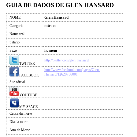
GUIA DE DADOS DE GLEN HANSARD
Glen Hansard
NOME
músico
Categoria
Nome real
Salário
homem
Sexo
http://twitter.com/glen_hansard
TWITTER
http://www.facebook.com/pages/Glen-
Hansard/12620756001
FACEBOOK
Site oficial
YOUTUBE
MY SPACE
Causa da morte
Dia da morte
Ano da Morte