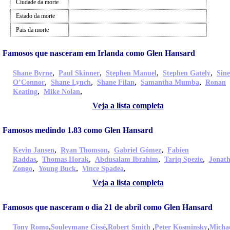
Ciudade da morte
Estado da morte
Pais da morte
Famosos que nasceram em Irlanda como Glen Hansard
,
,
,
,
Shane Byrne
Paul Skinner
Stephen Manuel
Stephen Gately
Sin
,
,
,
,
O’Connor
Shane Lynch
Shane Filan
Samantha Mumba
Ronan
,
,
Keating
Mike Nolan
Veja a lista completa
Famosos medindo 1.83 como Glen Hansard
,
,
,
Kevin Jansen
Ryan Thomson
Gabriel Gómez
Fabien
,
,
,
,
Raddas
Thomas Horak
Abdusalam Ibrahim
Tariq Spezie
Jonat
,
,
,
Zongo
Young Buck
Vince Spadea
Veja a lista completa
Famosos que nasceram o dia 21 de abril como Glen Hansard
,
,
,
,
Tony Romo
Souleymane Cissé
Robert Smith
Peter Kosminsky
Micha