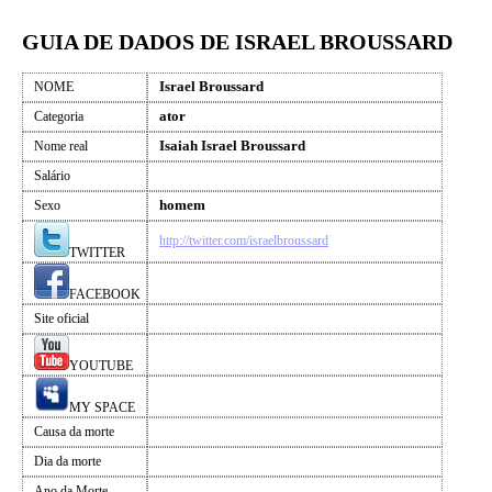
GUIA DE DADOS DE ISRAEL BROUSSARD
Israel Broussard
NOME
ator
Categoria
Isaiah Israel Broussard
Nome real
Salário
homem
Sexo
http://twitter.com/israelbroussard
TWITTER
FACEBOOK
Site oficial
YOUTUBE
MY SPACE
Causa da morte
Dia da morte
Ano da Morte