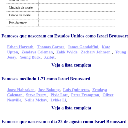
Ciudade da morte
Estado da morte
Pais da morte
Famosos que nasceram em Estados Unidos como Israel Broussar
,
,
,
Ethan Horvath
Thomas Garner
James Gandolfini
Kate
,
,
,
,
Upton
Zendaya Coleman
Zakk Wylde
Zachary Johnson
Young
,
,
,
Jeezy
Young Buck
Xzibit
Veja a lista completa
Famosos medindo 1.71 como Israel Broussard
,
,
,
Joost Habraken
Jose Bokung
Luis Quinteros
Zendaya
,
,
,
,
Coleman
Steve Perry
Pixie Lott
Peter Frampton
Oliver
,
,
,
Neuville
Nellie Mckay
Lykke Li
Veja a lista completa
Famosos que nasceram o dia 22 de agosto como Israel Broussard