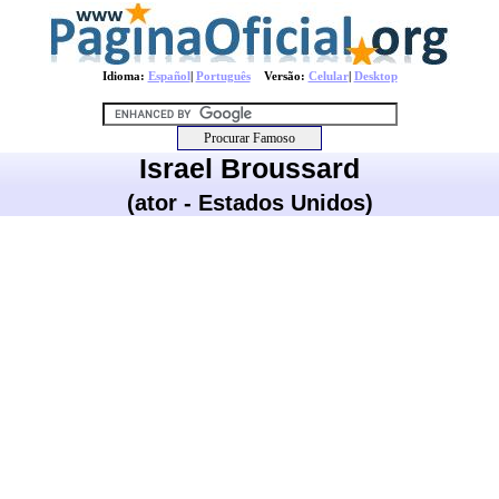
Idioma:
Español
|
Português
Versão:
Celular
|
Desktop
Israel Broussard
(ator - Estados Unidos)