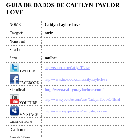
GUIA DE DADOS DE CAITLYN TAYLOR
LOVE
Caitlyn Taylor Love
NOME
atriz
Categoria
Nome real
Salário
mulher
Sexo
http://twitter.com/CaitlynTLove
TWITTER
http://www.facebook.com/caitlyntaylorlove
FACEBOOK
http://www.caitlyntaylorlove.com/
Site oficial
http://www.youtube.com/user/CaitlynTLoveOfficial
YOUTUBE
http://www.myspace.com/caitlyntaylorlove
MY SPACE
Causa da morte
Dia da morte