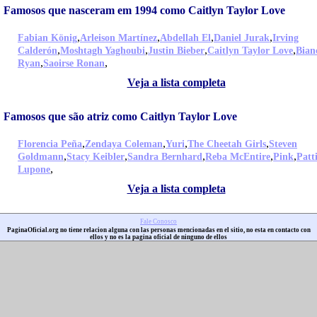
Famosos que nasceram em 1994 como Caitlyn Taylor Love
,
,
,
,
Fabian König
Arleison Martínez
Abdellah El
Daniel Jurak
Irving
,
,
,
,
Calderón
Moshtagh Yaghoubi
Justin Bieber
Caitlyn Taylor Love
Bian
,
,
Ryan
Saoirse Ronan
Veja a lista completa
Famosos que são atriz como Caitlyn Taylor Love
,
,
,
,
Florencia Peña
Zendaya Coleman
Yuri
The Cheetah Girls
Steven
,
,
,
,
,
Goldmann
Stacy Keibler
Sandra Bernhard
Reba McEntire
Pink
Patt
,
Lupone
Veja a lista completa
Fale Conosco
PaginaOficial.org no tiene relacion alguna con las personas mencionadas en el sitio, no esta en contacto con
ellos y no es la pagina oficial de ninguno de ellos