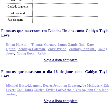
Ano da Morte
Ciudade da morte
Estado da morte
Pais da morte
Famosos que nasceram em Estados Unidos como Caitlyn Taylo
Love
,
,
,
Ethan Horvath
Thomas Garner
James Gandolfini
Kate
,
,
,
,
Upton
Zendaya Coleman
Zakk Wylde
Zachary Johnson
Young
,
,
,
Jeezy
Young Buck
Xzibit
Veja a lista completa
Famosos que nasceram o dia 16 de june como Caitlyn Taylo
Love
,
,
,
,
Michael Husted
Lamont Dozier
Jonathan Broxton
Joe McElderry
Edd
,
,
,
,
,
Levert
Cobi Jones
Caitlyn Taylor Love
Arnold Vosloo
John Cho
Jade
,
Yorker
Veja a lista completa