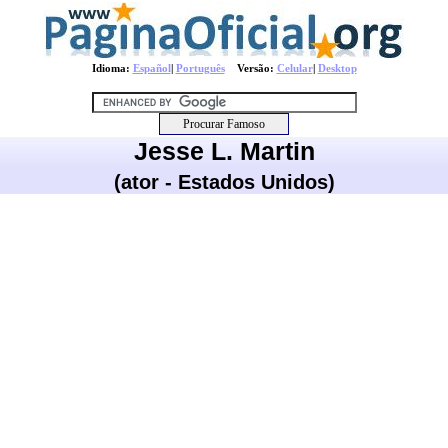
Idioma:
Español
|
Português
Versão:
Celular
|
Desktop
Jesse L. Martin
(ator - Estados Unidos)