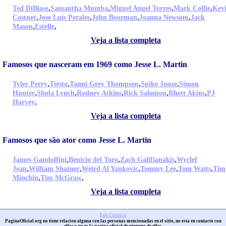
,
,
,
,
Ted DiBiase
Samantha Mumba
Miguel Angel Torres
Mark Collie
Kev
,
,
,
,
Costner
Jose Luis Perales
John Boorman
Joanna Newsom
Jack
,
,
Mason
Estelle
Veja a lista completa
Famosos que nasceram em 1969 como Jesse L. Martin
,
,
,
,
Tyler Perry
Tiësto
Tanni Grey Thompson
Spike Jonze
Simon
,
,
,
,
,
Hunter
Shola Lynch
Rodney Atkins
Rick Salomon
Rhett Akins
PJ
,
Harvey
Veja a lista completa
Famosos que são ator como Jesse L. Martin
,
,
,
James Gandolfini
Benicio del Toro
Zach Galifianakis
Wyclef
,
,
,
,
,
Jean
William Shatner
Weird Al Yankovic
Tommy Lee
Tom Waits
Tim
,
,
Minchin
Tim McGraw
Veja a lista completa
Fale Conosco
PaginaOficial.org no tiene relacion alguna con las personas mencionadas en el sitio, no esta en contacto con