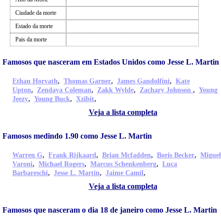
Ciudade da morte
Estado da morte
Pais da morte
Famosos que nasceram em Estados Unidos como Jesse L. Martin
,
,
,
Ethan Horvath
Thomas Garner
James Gandolfini
Kate
,
,
,
,
Upton
Zendaya Coleman
Zakk Wylde
Zachary Johnson
Young
,
,
,
Jeezy
Young Buck
Xzibit
Veja a lista completa
Famosos medindo 1.90 como Jesse L. Martin
,
,
,
,
Warren G
Frank Rijkaard
Brian Mcfadden
Boris Becker
Miguel
,
,
,
Varoni
Michael Rogers
Marcus Schenkenberg
Luca
,
,
,
Barbareschi
Jesse L. Martin
Jaime Camil
Veja a lista completa
Famosos que nasceram o dia 18 de janeiro como Jesse L. Martin