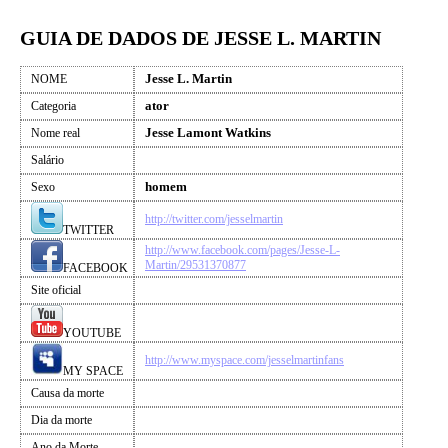
GUIA DE DADOS DE JESSE L. MARTIN
Jesse L. Martin
NOME
ator
Categoria
Jesse Lamont Watkins
Nome real
Salário
homem
Sexo
http://twitter.com/jesselmartin
TWITTER
http://www.facebook.com/pages/Jesse-L-
Martin/29531370877
FACEBOOK
Site oficial
YOUTUBE
http://www.myspace.com/jesselmartinfans
MY SPACE
Causa da morte
Dia da morte
Ano da Morte