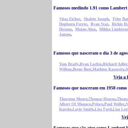
Famosos medindo 1.91 como Lambert
,
,
Vitus Eicher
Shalrie Joseph
Tyler Bat
,
,
Hepburn Ferrer
Ryan Star
Richie H
,
,
Hexum
Moises Alou
Mikko Lindstro
,
Jansen
Famosos que nasceram o dia 3 de ago
,
,
Tom Brady
Ryan Lochte
Richard Adler
,
,
,
Willem
Brent Butt
Mathieu Kassovitz
M
Veja a 
Famosos que nasceram em 1958 como
,
,
Thurston Moore
Thomas Hearns
Thoma
,
,
,
Albert Of Monaco
Prince
Paul Weller
N
,
,
,
Katche
Lovie Smith
Lita Ford
Lisa Lor
Vej
Famosos que são ator como Lambert 