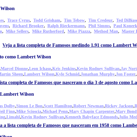
 Wilson
,
,
,
,
,
es
Trace Cyrus
Todd Grisham
Tim Tebow
Tim Credeur
Ted DiBias
,
,
,
,
avens
Richard Brooker
Ralph Rieckermann
Phil Simms
Paul Koner
,
,
,
,
,
m
Mike Sellers
Mike Rutherford
Mike Piazza
Method Man
Master 
Veja a lista completa de Famosos medindo 1.91 como Lambert W
sto como Lambert Wilson
,
,
,
,
,
Marcel Dionne
Leon Ichaso
Kris Jenkins
Kevin Rodney Sullivan
Jay Nor
,
,
,
,
,
artin Sheen
Lambert Wilson
Kyle Schmid
Jonathan Murphy
Jon Foster
lista completa de Famosos que nasceram o dia 3 de agosto como L
 Lambert Wilson
,
,
,
,
,
s Dolby
Simon Le Bon
Scott Hamilton
Robert Newman
Rickey Jackson
R
,
,
,
,
eil Finn
Mike Scioscia
Michael Penn
Mary Chapin Carpenter
Mary Bond
,
,
,
,
ing
Limahl
Kevin Rodney Sullivan
Kenneth Babyface Edmonds
Julio Me
a a lista completa de Famosos que nasceram em 1958 como Lambe
Wilson