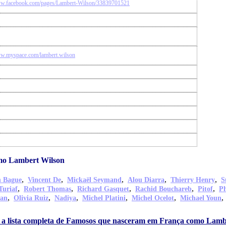
ww.facebook.com/pages/Lambert-Wilson/33839701521
ww.myspace.com/lambert.wilson
mo Lambert Wilson
,
,
,
,
,
n Bague
Vincent De
Mickaël Seymand
Alou Diarra
Thierry Henry
S
,
,
,
,
,
Turiaf
Robert Thomas
Richard Gasquet
Rachid Bouchareb
Pitof
Ph
,
,
,
,
,
han
Olivia Ruiz
Nadiya
Michel Platini
Michel Ocelot
Michael Youn
 a lista completa de Famosos que nasceram em França como Lamb