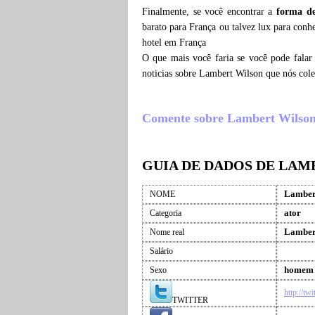
Finalmente, se você encontrar a
forma d
barato para França ou talvez lux para con
hotel em França
O que mais você faria se você pode falar
noticias sobre Lambert Wilson que nós col
Comente sobre Lambert Wilson , 
GUIA DE DADOS DE LAM
Lamber
NOME
ator
Categoria
Lamber
Nome real
Salário
homem
Sexo
http://tw
TWITTER