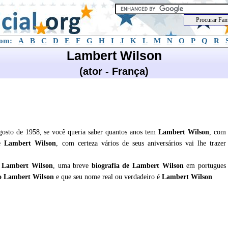
com:
A
B
C
D
E
F
G
H
I
J
K
L
M
N
O
P
Q
R
Lambert Wilson
(ator - França)
osto de 1958, se você queria saber quantos anos tem
Lambert Wilson
, com
de
Lambert Wilson
, com certeza vários de seus aniversários vai lhe trazer
e
Lambert Wilson
, uma breve
biografia de
Lambert Wilson
em portugues
o Lambert Wilson
e que seu nome real ou verdadeiro é
Lambert Wilson