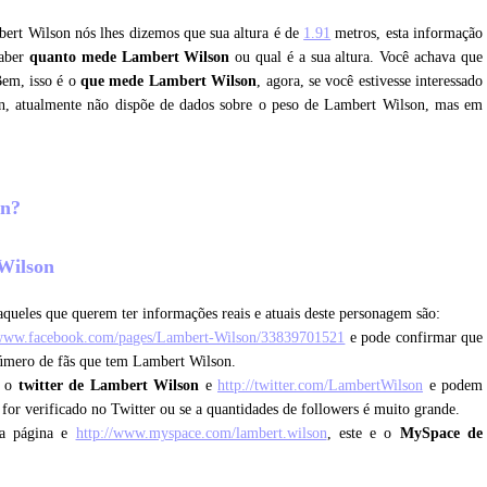
bert Wilson nós lhes dizemos que sua altura é de
1.91
metros, esta informação
saber
quanto mede Lambert Wilson
ou qual é a sua altura. Você achava que
Bem, isso é o
que mede Lambert Wilson
, agora, se você estivesse interessado
n, atualmente não dispõe de dados sobre o peso de Lambert Wilson, mas em
on?
 Wilson
queles que querem ter informações reais e atuais deste personagem são:
/www.facebook.com/pages/Lambert-Wilson/33839701521
e pode confirmar que
 número de fãs que tem Lambert Wilson.
e o
twitter de Lambert Wilson
e
http://twitter.com/LambertWilson
e podem
e for verificado no Twitter ou se a quantidades de followers é muito grande.
da página e
http://www.myspace.com/lambert.wilson
, este e o
MySpace de