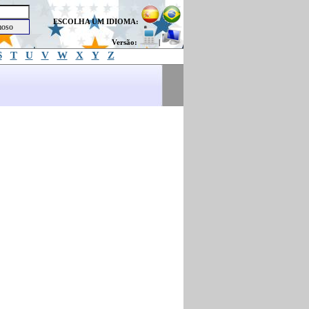
ESCOLHA UM IDIOMA:
Versão:
|
S
T
U
V
W
X
Y
Z