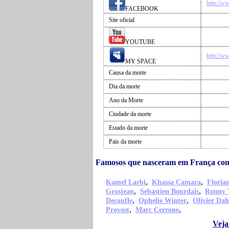
http://w
FACEBOOK
Site oficial
YOUTUBE
http://w
MY SPACE
Causa da morte
Dia da morte
Ano da Morte
Ciudade da morte
Estado da morte
Pais da morte
Famosos que nasceram em França co
,
,
Kamel Larbi
Khassa Camara
Floria
,
,
Grosjean
Sebastien Bourdais
Ronny 
,
,
Decoufle
Ophelie Winter
Olivier Da
,
,
Provost
Marc Cerrone
Veja