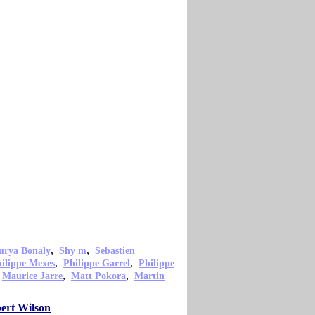
,
,
urya Bonaly
Shy m
Sebastien
,
,
ilippe Mexes
Philippe Garrel
Philippe
,
,
,
Maurice Jarre
Matt Pokora
Martin
ert Wilson