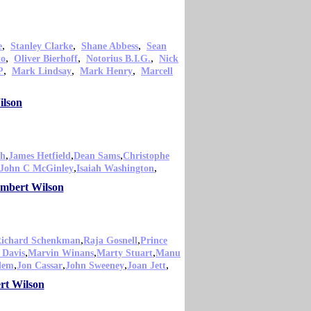
,
,
,
e
Stanley Clarke
Shane Abbess
Sean
,
,
,
ko
Oliver Bierhoff
Notorius B.I.G.
Nick
,
,
,
P
Mark Lindsay
Mark Henry
Marcell
ilson
,
,
,
th
James Hetfield
Dean Sams
Christophe
,
,
John C McGinley
Isaiah Washington
ambert Wilson
,
,
ichard Schenkman
Raja Gosnell
Prince
,
,
,
 Davis
Marvin Winans
Marty Stuart
Manu
,
,
,
,
dem
Jon Cassar
John Sweeney
Joan Jett
rt Wilson