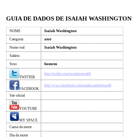
GUIA DE DADOS DE ISAIAH WASHINGTON
Isaiah Washington
NOME
ator
Categoria
Isaiah Washington
Nome real
Salário
homem
Sexo
http://twitter.com/iwashington84
TWITTER
http://www.facebook.com/isaiahwashington46
FACEBOOK
Site oficial
YOUTUBE
MY SPACE
Causa da morte
Dia da morte