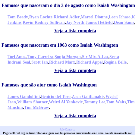
Famosos que nasceram o dia 3 de agosto como Isaiah Washington
,
,
,
,
,
Tom Brady
Ryan Lochte
Richard Adler
Marcel Dionne
Leon Ichaso
K
,
,
,
,
Jenkins
Kevin Rodney Sullivan
Jay North
James Hetfield
Dean Sams
Veja a lista completa
Famosos que nasceram em 1963 como Isaiah Washington
,
,
,
,
Tori Amos
Tony Carreira
Sonja Morgan
Sir Mix-A-Lot
Seeta
,
,
,
,
,
,
Indrani
Seal
Scott Ian
Richard Marx
Richard Appel
Regina Belle
Veja a lista completa
Famosos que são ator como Isaiah Washington
,
,
,
James Gandolfini
Benicio del Toro
Zach Galifianakis
Wyclef
,
,
,
,
,
Jean
William Shatner
Weird Al Yankovic
Tommy Lee
Tom Waits
Tim
,
,
Minchin
Tim McGraw
Veja a lista completa
Fale Conosco
PaginaOficial.org no tiene relacion alguna con las personas mencionadas en el sitio, no esta en contacto con