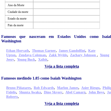
Ano da Morte
Ciudade da morte
Estado da morte
Pais da morte
Famosos que nasceram em Estados Unidos como Isaia
Washington
,
,
,
Ethan Horvath
Thomas Garner
James Gandolfini
Kate
,
,
,
,
Upton
Zendaya Coleman
Zakk Wylde
Zachary Johnson
Young
,
,
,
Jeezy
Young Buck
Xzibit
Veja a lista completa
Famosos medindo 1.85 como Isaiah Washington
,
,
,
,
Bruno Piñatares
Rob Edwards
Marlon James
Asier Riesgo
Phili
,
,
,
,
,
Fidelis
Shunta Awaka
Dino Skvorc
Abel Camará
John Boye
Ja
,
Roberts
Veja a lista completa