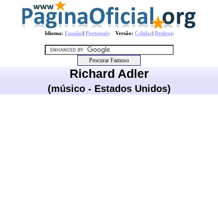
Idioma:
Español
|
Português
Versão:
Celular
|
Desktop
Richard Adler
(músico - Estados Unidos)