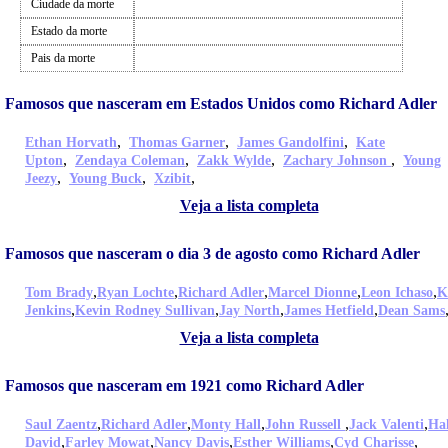
Ciudade da morte
Estado da morte
Pais da morte
Famosos que nasceram em Estados Unidos como Richard Adler
,
,
,
Ethan Horvath
Thomas Garner
James Gandolfini
Kate
,
,
,
,
Upton
Zendaya Coleman
Zakk Wylde
Zachary Johnson
Young
,
,
,
Jeezy
Young Buck
Xzibit
Veja a lista completa
Famosos que nasceram o dia 3 de agosto como Richard Adler
,
,
,
,
,
Tom Brady
Ryan Lochte
Richard Adler
Marcel Dionne
Leon Ichaso
K
,
,
,
,
Jenkins
Kevin Rodney Sullivan
Jay North
James Hetfield
Dean Sams
Veja a lista completa
Famosos que nasceram em 1921 como Richard Adler
,
,
,
,
,
Saul Zaentz
Richard Adler
Monty Hall
John Russell
Jack Valenti
Ha
,
,
,
,
,
David
Farley Mowat
Nancy Davis
Esther Williams
Cyd Charisse