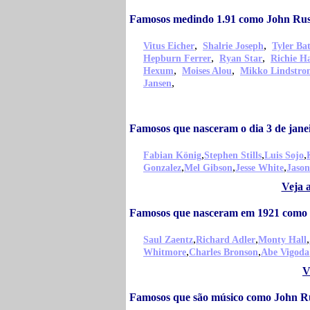
Famosos medindo 1.91 como John Rus
,
,
Vitus Eicher
Shalrie Joseph
Tyler Bat
,
,
Hepburn Ferrer
Ryan Star
Richie H
,
,
Hexum
Moises Alou
Mikko Lindstro
,
Jansen
Famosos que nasceram o dia 3 de jane
,
,
,
Fabian König
Stephen Stills
Luis Sojo
,
,
,
Gonzalez
Mel Gibson
Jesse White
Jaso
Veja 
Famosos que nasceram em 1921 como 
,
,
,
Saul Zaentz
Richard Adler
Monty Hall
,
,
Whitmore
Charles Bronson
Abe Vigoda
V
Famosos que são músico como John Ru