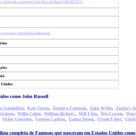
ww.facebook.com/pages/John-Russell-Band/14014923231
ww.myspace.com/johnrussellsounds
sema
eles
nia
 Unidos
idos como John Russell
,
,
,
,
s Gandolfini
Kate Upton
Zendaya Coleman
Zakk Wylde
Zachary J
,
,
,
,
,
cGinest
Willie Colón
William Beckett
Will I Am
Wes Craven
Warr
,
,
,
,
,
Vickie Guerrero
Vanessa Carlton
Usama Young
Urijah Faber
Uncle
 lista completa de Famosos que nasceram em Estados Unidos como