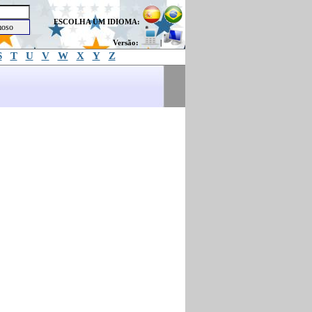
ESCOLHA UM IDIOMA:
Versão:
|
S
T
U
V
W
X
Y
Z