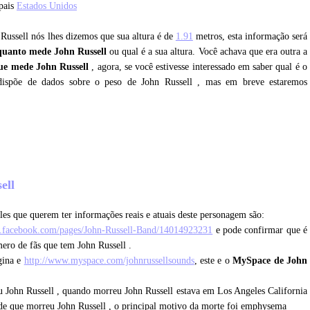
 pais
Estados Unidos
 Russell nós lhes dizemos que sua altura é de
1.91
metros, esta informação será
quanto mede John Russell
ou qual é a sua altura. Você achava que era outra a
ue mede John Russell
, agora, se você estivesse interessado em saber qual é o
dispõe de dados sobre o peso de John Russell , mas em breve estaremos
sell
les que querem ter informações reais e atuais deste personagem são:
.facebook.com/pages/John-Russell-Band/14014923231
e pode confirmar que é
mero de fãs que tem John Russell .
gina e
http://www.myspace.com/johnrussellsounds
, este e o
MySpace de John
 John Russell , quando morreu John Russell estava em Los Angeles California
e que morreu John Russell , o principal motivo da morte foi emphysema