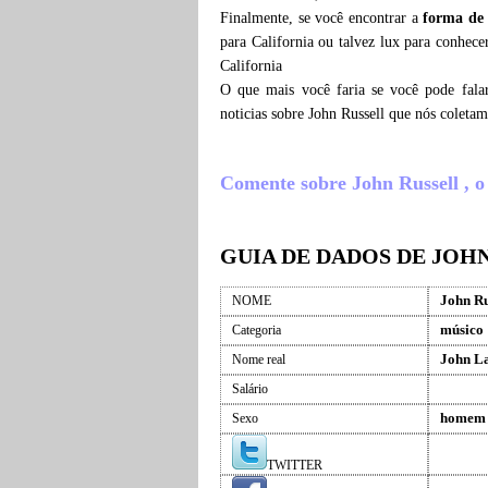
Finalmente, se você encontrar a
forma de 
para California ou talvez lux para conhece
California
O que mais você faria se você pode fala
noticias sobre John Russell que nós colet
Comente sobre John Russell , o q
GUIA DE DADOS DE JOH
John Ru
NOME
músico
Categoria
John La
Nome real
Salário
homem
Sexo
TWITTER