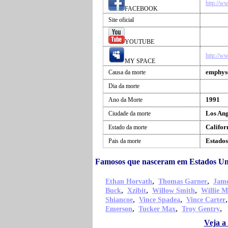
http://w
FACEBOOK
Site oficial
YOUTUBE
http://w
MY SPACE
emphy
Causa da morte
Dia da morte
1991
Ano da Morte
Los Ang
Ciudade da morte
Califor
Estado da morte
Estados
Pais da morte
Famosos que nasceram em Estados Un
,
,
Ethan Horvath
Thomas Garner
Jame
,
,
,
Buck
Xzibit
Willow Smith
Willie M
,
,
Shiancoe
Vince Spadea
Vince Carter
,
,
,
Emerson
Tucker Max
Troy Gentry
Veja a