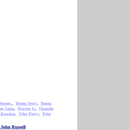
,
,
ohnson
Young Jeezy
Young
,
,
en Sapp
Warren G
Visanthe
,
,
 Kracker
Tyler Perry
Tyler
 John Russell