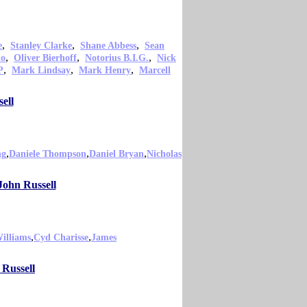
,
,
,
e
Stanley Clarke
Shane Abbess
Sean
,
,
,
ko
Oliver Bierhoff
Notorius B.I.G.
Nick
,
,
,
P
Mark Lindsay
Mark Henry
Marcell
ell
,
,
,
ng
Daniele Thompson
Daniel Bryan
Nicholas
John Russell
,
,
illiams
Cyd Charisse
James
 Russell