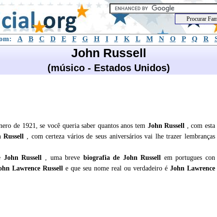
com:
A
B
C
D
E
F
G
H
I
J
K
L
M
N
O
P
Q
R
John Russell
(músico - Estados Unidos)
nero de 1921, se você queria saber quantos anos tem
John Russell
, com esta
 Russell
, com certeza vários de seus aniversários vai lhe trazer lembranças
re
John Russell
, uma breve
biografia de
John Russell
em portugues con
ohn Lawrence Russell
e que seu nome real ou verdadeiro é
John Lawrence