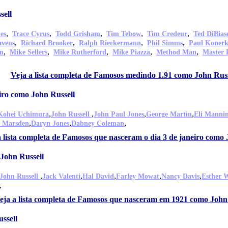
sell
,
,
,
,
,
es
Trace Cyrus
Todd Grisham
Tim Tebow
Tim Credeur
Ted DiBias
,
,
,
,
avens
Richard Brooker
Ralph Rieckermann
Phil Simms
Paul Koner
,
,
,
,
,
m
Mike Sellers
Mike Rutherford
Mike Piazza
Method Man
Master 
Veja a lista completa de Famosos medindo 1.91 como John Russ
iro como John Russell
,
,
,
,
Kohei Uchimura
John Russell
John Paul Jones
George Martin
Eli Manni
,
,
,
n Marsden
Daryn Jones
Dabney Coleman
a lista completa de Famosos que nasceram o dia 3 de janeiro como 
John Russell
,
,
,
,
,
John Russell
Jack Valenti
Hal David
Farley Mowat
Nancy Davis
Esther W
,
eja a lista completa de Famosos que nasceram em 1921 como John
ssell