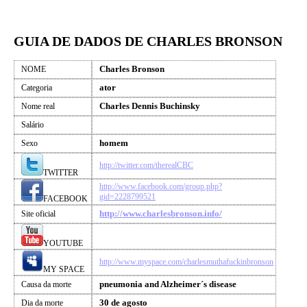
GUIA DE DADOS DE CHARLES BRONSON
Charles Bronson
NOME
ator
Categoria
Charles Dennis Buchinsky
Nome real
Salário
homem
Sexo
http://twitter.com/therealCBC
TWITTER
http://www.facebook.com/group.php?
gid=2228799521
FACEBOOK
http://www.charlesbronson.info/
Site oficial
YOUTUBE
http://www.myspace.com/charlesmuthafuckinbronson
MY SPACE
pneumonia and Alzheimer´s disease
Causa da morte
30 de agosto
Dia da morte