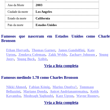
2003
Ano da Morte
Los Angeles
Ciudade da morte
California
Estado da morte
Estados Unidos
Pais da morte
Famosos que nasceram em Estados Unidos como Charle
Bronson
,
,
,
Ethan Horvath
Thomas Garner
James Gandolfini
Kate
,
,
,
,
Upton
Zendaya Coleman
Zakk Wylde
Zachary Johnson
Young
,
,
,
Jeezy
Young Buck
Xzibit
Veja a lista completa
Famosos medindo 1.78 como Charles Bronson
,
,
,
Nikki Ahmed
Fabian König
Marius Onofra?
Tommaso
,
,
,
Bellazzini
Mariano Donda
Anicet Andrianantenaina
Keith
,
,
,
,
Kayamba
Moshtagh Yaghoubi
Kate Upton
Wayne Rooney
Veja a lista completa