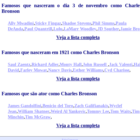
Famosos que nasceram o dia 3 de novembro como Charle
Bronson
,
,
,
,
Ally Mwadini
Sticky Fingaz
Shadoe Stevens
Phil Simms
Paula
,
,
,
,
,
DeAnda
Paul Quantrill
Lulu
LaMarr Woodley
JD Souther
Jamie Br
Veja a lista completa
Famosos que nasceram em 1921 como Charles Bronson
,
,
,
,
,
Saul Zaentz
Richard Adler
Monty Hall
John Russell
Jack Valenti
Ha
,
,
,
,
,
David
Farley Mowat
Nancy Davis
Esther Williams
Cyd Charisse
Veja a lista completa
Famosos que são ator como Charles Bronson
,
,
,
James Gandolfini
Benicio del Toro
Zach Galifianakis
Wyclef
,
,
,
,
,
Jean
William Shatner
Weird Al Yankovic
Tommy Lee
Tom Waits
Tim
,
,
Minchin
Tim McGraw
Veja a lista completa