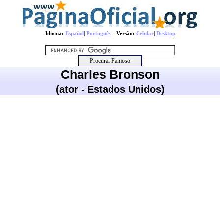
Idioma:
Español
|
Português
Versão:
Celular
|
Desktop
Charles Bronson
(ator - Estados Unidos)