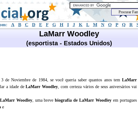
com:
A
B
C
D
E
F
G
H
I
J
K
L
M
N
O
P
Q
R
LaMarr Woodley
(esportista - Estados Unidos)
 3 de Noviembre de 1984, se você queria saber quantos anos tem
LaMarr
lar a idade de
LaMarr Woodley
, com certeza vários de seus aniversários vai
LaMarr Woodley
, uma breve
biografia de
LaMarr Woodley
em portugues
io
e