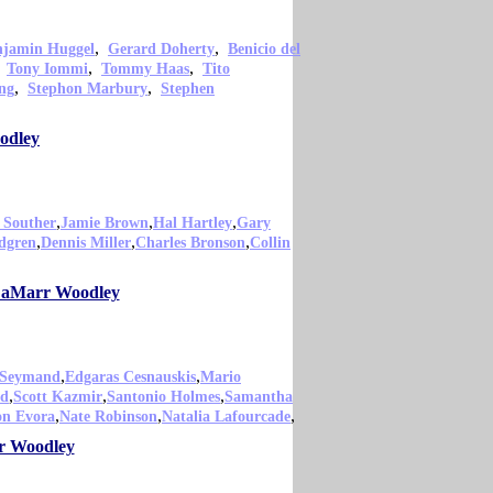
,
,
njamin Huggel
Gerard Doherty
Benicio del
,
,
,
Tony Iommi
Tommy Haas
Tito
,
,
ng
Stephon Marbury
Stephen
odley
,
,
,
 Souther
Jamie Brown
Hal Hartley
Gary
,
,
,
dgren
Dennis Miller
Charles Bronson
Collin
 LaMarr Woodley
,
,
 Seymand
Edgaras Cesnauskis
Mario
,
,
,
ld
Scott Kazmir
Santonio Holmes
Samantha
,
,
,
on Evora
Nate Robinson
Natalia Lafourcade
rr Woodley