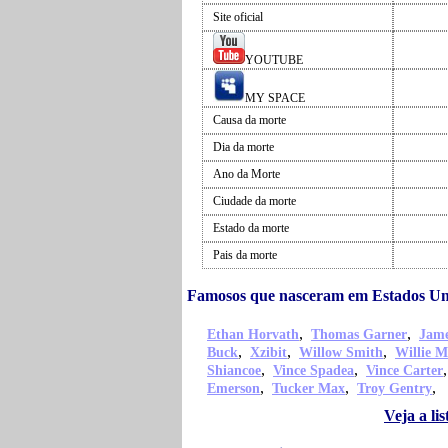
Site oficial
YOUTUBE
MY SPACE
Causa da morte
Dia da morte
Ano da Morte
Ciudade da morte
Estado da morte
Pais da morte
Famosos que nasceram em Estados U
,
,
Ethan Horvath
Thomas Garner
Jame
,
,
,
Buck
Xzibit
Willow Smith
Willie M
,
,
Shiancoe
Vince Spadea
Vince Carter
,
,
,
Emerson
Tucker Max
Troy Gentry
Veja a l