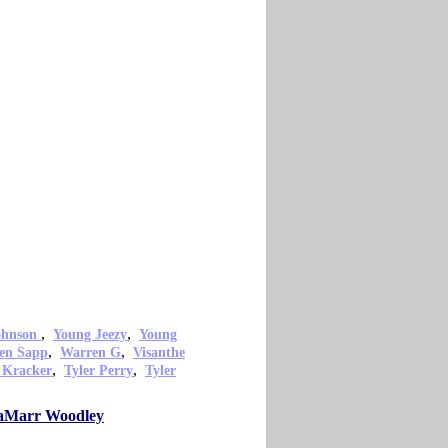
,
,
ohnson
Young Jeezy
Young
,
,
en Sapp
Warren G
Visanthe
,
,
 Kracker
Tyler Perry
Tyler
 LaMarr Woodley