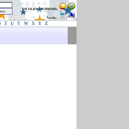
ESCOLHA UM IDIOMA:
Versão:
|
S
T
U
V
W
X
Y
Z