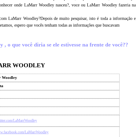
 conhecer onde LaMarr Woodley nasceu?, voce ou LaMarr Woodley fazeria na
 com LaMarr Woodley?Depois de muito pesquisar, isto é toda a informação e
letamos, espero que vocês tenham todas as informações que buscavam
o que você diria se ele estivesse na frente de você??
MARR WOODLEY
 Woodley
ta
twitter.com/LaMarrWoodley
ww.facebook.com/LaMarrWoodley