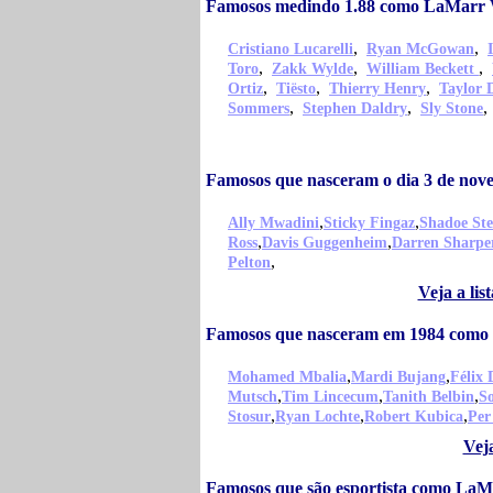
Famosos medindo 1.88 como LaMarr
,
,
Cristiano Lucarelli
Ryan McGowan
,
,
,
Toro
Zakk Wylde
William Beckett
,
,
,
Ortiz
Tiësto
Thierry Henry
Taylor 
,
,
Sommers
Stephen Daldry
Sly Stone
Famosos que nasceram o dia 3 de n
,
,
Ally Mwadini
Sticky Fingaz
Shadoe Ste
,
,
Ross
Davis Guggenheim
Darren Sharpe
,
Pelton
Veja a li
Famosos que nasceram em 1984 com
,
,
Mohamed Mbalia
Mardi Bujang
Félix 
,
,
,
Mutsch
Tim Lincecum
Tanith Belbin
So
,
,
,
Stosur
Ryan Lochte
Robert Kubica
Per
Vej
Famosos que são esportista como La