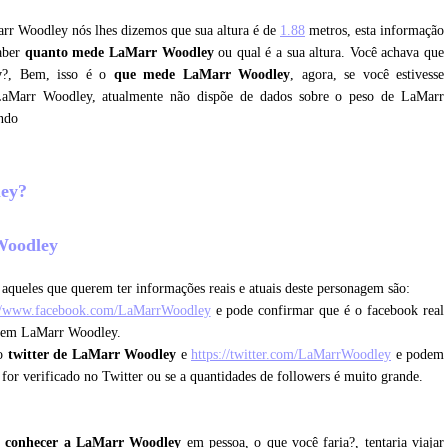
arr Woodley nós lhes dizemos que sua altura é de
1.88
metros, esta informação
saber
quanto mede LaMarr Woodley
ou qual é a sua altura. Você achava que
y
?, Bem, isso é o
que mede LaMarr Woodley
, agora, se você estivesse
LaMarr Woodley, atualmente não dispõe de dados sobre o peso de LaMarr
ndo
ley?
 Woodley
aqueles que querem ter informações reais e atuais deste personagem são:
://www.facebook.com/LaMarrWoodley
e pode confirmar que é o facebook real
e tem LaMarr Woodley.
 o
twitter de LaMarr Woodley
e
https://twitter.com/LaMarrWoodley
e podem
e for verificado no Twitter ou se a quantidades de followers é muito grande.
 conhecer a LaMarr Woodley
em pessoa, o que você faria?, tentaria viajar