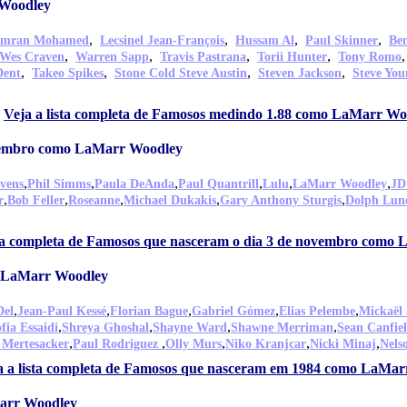
 Woodley
,
,
,
,
Imran Mohamed
Lecsinel Jean-François
Hussam Al
Paul Skinner
Be
,
,
,
,
Wes Craven
Warren Sapp
Travis Pastrana
Torii Hunter
Tony Romo
,
,
,
,
Dent
Takeo Spikes
Stone Cold Steve Austin
Steven Jackson
Steve You
,
Veja a lista completa de Famosos medindo 1.88 como LaMarr Wo
ovembro como LaMarr Woodley
,
,
,
,
,
,
vens
Phil Simms
Paula DeAnda
Paul Quantrill
Lulu
LaMarr Woodley
JD
,
,
,
,
,
r
Bob Feller
Roseanne
Michael Dukakis
Gary Anthony Sturgis
Dolph Lun
sta completa de Famosos que nasceram o dia 3 de novembro como
o LaMarr Woodley
,
,
,
,
,
Del
Jean-Paul Kessé
Florian Bague
Gabriel Gómez
Elias Pelembe
Mickaël
,
,
,
,
fia Essaidi
Shreya Ghoshal
Shayne Ward
Shawne Merriman
Sean Canfie
,
,
,
,
,
 Mertesacker
Paul Rodriguez
Olly Murs
Niko Kranjcar
Nicki Minaj
Nels
a a lista completa de Famosos que nasceram em 1984 como LaMa
Marr Woodley