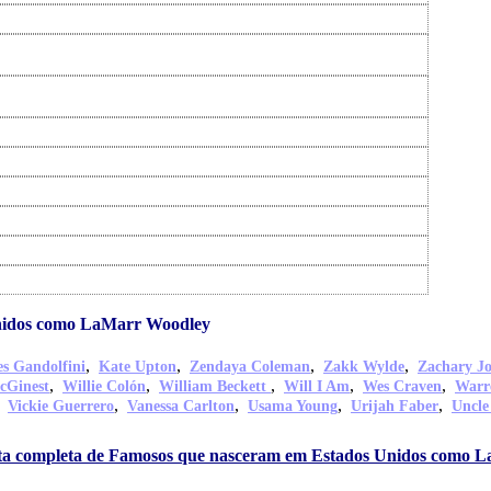
nidos como LaMarr Woodley
,
,
,
,
s Gandolfini
Kate Upton
Zendaya Coleman
Zakk Wylde
Zachary J
,
,
,
,
,
cGinest
Willie Colón
William Beckett
Will I Am
Wes Craven
Warr
,
,
,
,
,
Vickie Guerrero
Vanessa Carlton
Usama Young
Urijah Faber
Uncle
ista completa de Famosos que nasceram em Estados Unidos como