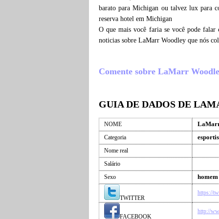
barato para Michigan ou talvez lux para
reserva hotel em Michigan
O que mais você faria se você pode falar
noticias sobre LaMarr Woodley que nós co
Comente sobre LaMarr Woodley , 
GUIA DE DADOS DE LA
LaMarr
NOME
esportis
Categoria
Nome real
Salário
homem
Sexo
https://
TWITTER
http://w
FACEBOOK