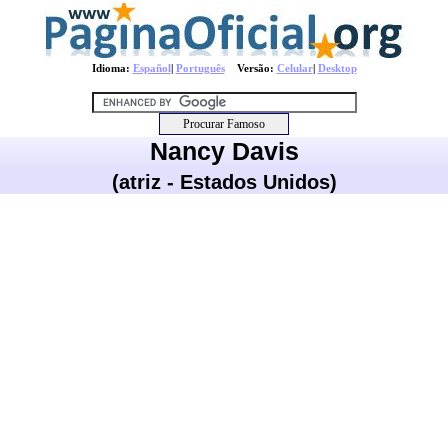
Idioma:
Español
|
Português
Versão:
Celular
|
Desktop
Nancy Davis
(atriz - Estados Unidos)