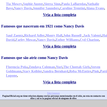
,
,
,
,
Tia Mowry
Sophie Auster
Sierra Sinn
Paula LaBaredas
Nathalie
,
,
,
,
,
Baye
Nancy Davis
Jennifer Saunders
Caroline Trentini
Alana Evans
Veja a lista completa
Famosos que nasceram em 1921 como Nancy Davis
,
,
,
,
,
Saul Zaentz
Richard Adler
Monty Hall
John Russell
Jack Valenti
Ha
,
,
,
,
,
David
Farley Mowat
Nancy Davis
Esther Williams
Cyd Charisse
Veja a lista completa
Famosos que são atriz como Nancy Davis
,
,
,
,
Florencia Peña
Zendaya Coleman
Yuri
The Cheetah Girls
Steven
,
,
,
,
,
Goldmann
Stacy Keibler
Sandra Bernhard
Reba McEntire
Pink
Patt
,
Lupone
Veja a lista completa
Fale Conosco
PaginaOficial.org no tiene relacion alguna con las personas mencionadas en el sitio, no esta en contacto con
ellos y no es la pagina oficial de ninguno de ellos