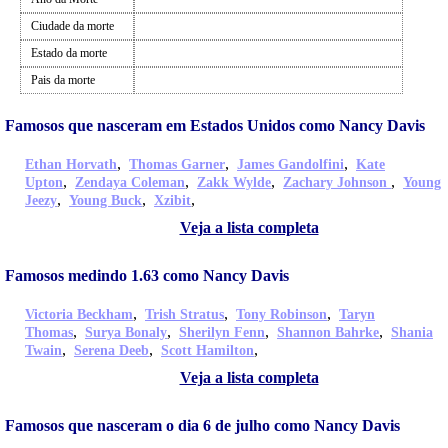
Ciudade da morte
Estado da morte
Pais da morte
Famosos que nasceram em Estados Unidos como Nancy Davis
,
,
,
Ethan Horvath
Thomas Garner
James Gandolfini
Kate
,
,
,
,
Upton
Zendaya Coleman
Zakk Wylde
Zachary Johnson
Young
,
,
,
Jeezy
Young Buck
Xzibit
Veja a lista completa
Famosos medindo 1.63 como Nancy Davis
,
,
,
Victoria Beckham
Trish Stratus
Tony Robinson
Taryn
,
,
,
,
Thomas
Surya Bonaly
Sherilyn Fenn
Shannon Bahrke
Shania
,
,
,
Twain
Serena Deeb
Scott Hamilton
Veja a lista completa
Famosos que nasceram o dia 6 de julho como Nancy Davis