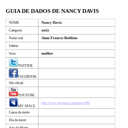
GUIA DE DADOS DE NANCY DAVIS
Nancy Davis
NOME
atriz
Categoria
Anne Frances Robbins
Nome real
Salário
mulher
Sexo
TWITTER
FACEBOOK
Site oficial
YOUTUBE
http://www.myspace.com/nancyd84
MY SPACE
Causa da morte
Dia da morte
Ano da Morte