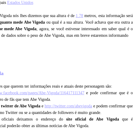
pais
Estados Unidos
 Vigoda nós lhes dizemos que sua altura é de
1.78
metros, esta informação será
quanto mede Abe Vigoda
ou qual é a sua altura. Você achava que era outra a
ue mede Abe Vigoda
, agora, se você estivesse interessado em saber qual é o
e de dados sobre o peso de Abe Vigoda, mas em breve estaremos informando
oda
s que querem ter informações reais e atuais deste personagem são:
ww.facebook.com/pages/Abe-Vigoda/116417111347
e pode confirmar que é o
ero de fãs que tem Abe Vigoda.
o
twitter de Abe Vigoda
e
http://twitter.com/abevigoda
e podem confirmar que
o no Twitter ou se a quantidades de followers é muito grande.
 oficiais deixamos o endereço do
site oficial de Abe Vigoda
que é
icial poderão obter as últimas notícias de Abe Vigoda.