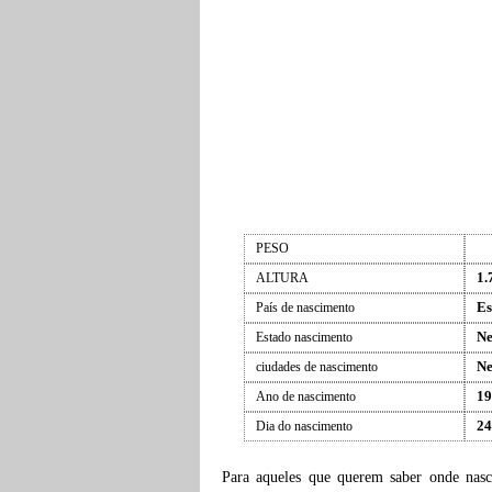
PESO
1.
ALTURA
Es
País de nascimento
Ne
Estado nascimento
Ne
ciudades de nascimento
19
Ano de nascimento
24
Dia do nascimento
Para aqueles que querem saber onde nas