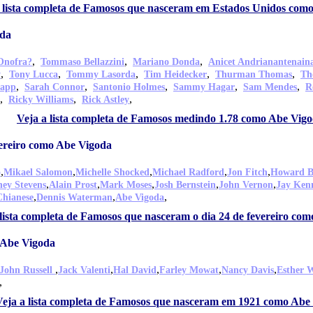
 lista completa de Famosos que nasceram em Estados Unidos com
oda
,
,
,
Onofra?
Tommaso Bellazzini
Mariano Donda
Anicet Andrianantenain
,
,
,
,
,
y
Tony Lucca
Tommy Lasorda
Tim Heidecker
Thurman Thomas
Th
,
,
,
,
,
tapp
Sarah Connor
Santonio Holmes
Sammy Hagar
Sam Mendes
R
,
,
,
Ricky Williams
Rick Astley
Veja a lista completa de Famosos medindo 1.78 como Abe Vig
vereiro como Abe Vigoda
,
,
,
,
,
o
Mikael Salomon
Michelle Shocked
Michael Radford
Jon Fitch
Howard 
,
,
,
,
,
ney Stevens
Alain Prost
Mark Moses
Josh Bernstein
John Vernon
Jay Ken
,
,
,
Chianese
Dennis Waterman
Abe Vigoda
 lista completa de Famosos que nasceram o dia 24 de fevereiro co
 Abe Vigoda
,
,
,
,
,
John Russell
Jack Valenti
Hal David
Farley Mowat
Nancy Davis
Esther W
,
eja a lista completa de Famosos que nasceram em 1921 como Abe