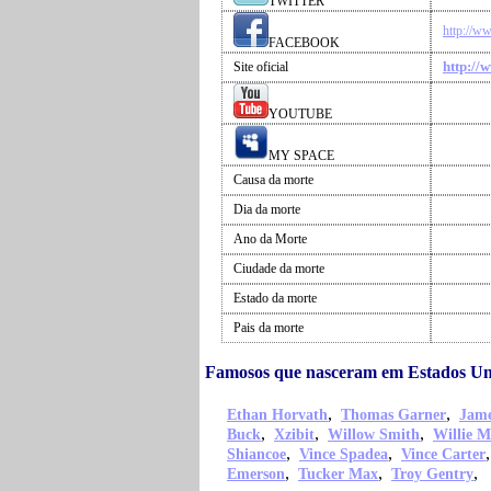
TWITTER
http://w
FACEBOOK
http://
Site oficial
YOUTUBE
MY SPACE
Causa da morte
Dia da morte
Ano da Morte
Ciudade da morte
Estado da morte
Pais da morte
Famosos que nasceram em Estados Un
,
,
Ethan Horvath
Thomas Garner
Jame
,
,
,
Buck
Xzibit
Willow Smith
Willie M
,
,
Shiancoe
Vince Spadea
Vince Carter
,
,
,
Emerson
Tucker Max
Troy Gentry