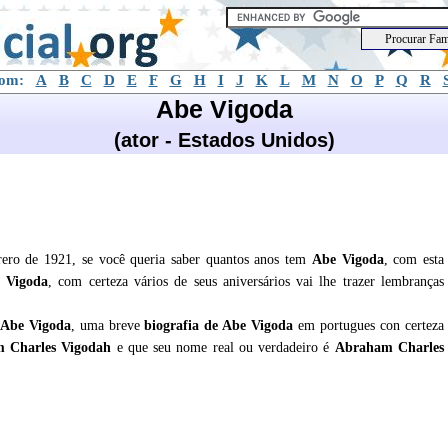
com:
A
B
C
D
E
F
G
H
I
J
K
L
M
N
O
P
Q
R
Abe Vigoda
(ator - Estados Unidos)
ero de 1921, se você queria saber quantos anos tem
Abe Vigoda
, com esta
 Vigoda
, com certeza vários de seus aniversários vai lhe trazer lembranças
Abe Vigoda
, uma breve
biografia de
Abe Vigoda
em portugues con certeza
m Charles Vigodah
e que seu nome real ou verdadeiro é
Abraham Charles