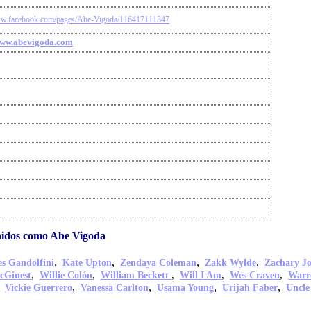
ww.facebook.com/pages/Abe-Vigoda/116417111347
www.abevigoda.com
idos como Abe Vigoda
,
,
,
,
s Gandolfini
Kate Upton
Zendaya Coleman
Zakk Wylde
Zachary J
,
,
,
,
,
cGinest
Willie Colón
William Beckett
Will I Am
Wes Craven
Warr
,
,
,
,
,
Vickie Guerrero
Vanessa Carlton
Usama Young
Urijah Faber
Uncle