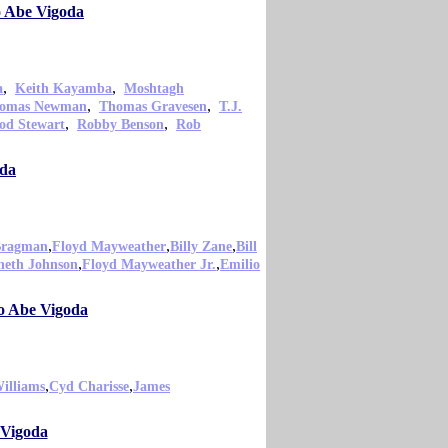
o Abe Vigoda
,
,
a
Keith Kayamba
Moshtagh
,
,
omas Newman
Thomas Gravesen
T.J.
,
,
od Stewart
Robby Benson
Rob
oda
,
,
,
Bragman
Floyd Mayweather
Billy Zane
Bill
,
,
neth Johnson
Floyd Mayweather Jr.
Emilio
mo Abe Vigoda
,
,
illiams
Cyd Charisse
James
 Vigoda