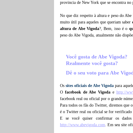
provincia de New York que se encontra no 
No que diz respeito à altura e peso do Abe
muito útil para aqueles que queriam saber
altura de Abe Vigoda
?, Bem, isso é o
q
peso do Abe Vigoda, atualmente não dispõ
Você gosta de Abe Vigoda?
Realmente você gosta?
Dê o seu voto para Abe Vig
Os
sites oficiais de Abe Vigoda
para aquele
O
facebook de Abe Vigoda
e
http://w
facebook real ou oficial por o grande núm
Para todos os fãs do Twitter, diremos que 
é o Twitter real ou oficial se for verificad
E se você quiser confirmar os dados
http://www.abevigoda.com
. Em seu site of