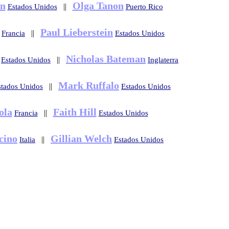
en
Olga Tanon
||
Estados Unidos
Puerto Rico
Paul Lieberstein
||
Francia
Estados Unidos
Nicholas Bateman
||
Estados Unidos
Inglaterra
Mark Ruffalo
||
stados Unidos
Estados Unidos
ola
Faith Hill
||
Francia
Estados Unidos
cino
Gillian Welch
||
Italia
Estados Unidos