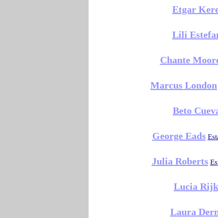
Etgar Ker
Lili Estefa
Chante Moor
Marcus London
Beto Cuev
George Eads
Est
Julia Roberts
Es
Lucia Rij
Laura Der