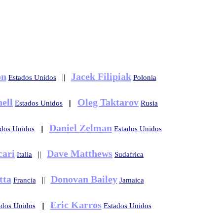
on
Jacek Filipiak
||
Estados Unidos
Polonia
ell
Oleg Taktarov
||
Estados Unidos
Rusia
Daniel Zelman
||
ados Unidos
Estados Unidos
cari
Dave Matthews
||
Italia
Sudafrica
tta
Donovan Bailey
||
Francia
Jamaica
Eric Karros
||
ados Unidos
Estados Unidos