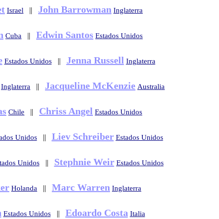
et
John Barrowman
||
Israel
Inglaterra
n
Edwin Santos
||
Cuba
Estados Unidos
e
Jenna Russell
||
Estados Unidos
Inglaterra
Jacqueline McKenzie
||
Inglaterra
Australia
as
Chriss Angel
||
Chile
Estados Unidos
Liev Schreiber
||
ados Unidos
Estados Unidos
Stephnie Weir
||
tados Unidos
Estados Unidos
ker
Marc Warren
||
Holanda
Inglaterra
n
Edoardo Costa
||
Estados Unidos
Italia