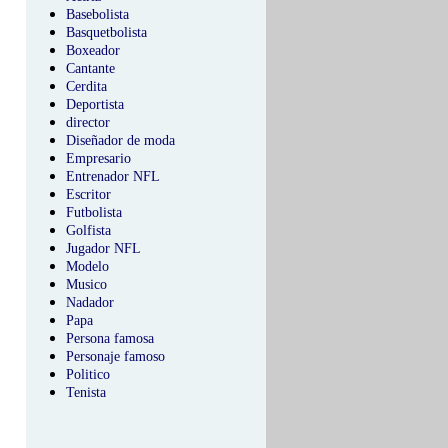
Basebolista
Basquetbolista
Boxeador
Cantante
Cerdita
Deportista
director
Diseñador de moda
Empresario
Entrenador NFL
Escritor
Futbolista
Golfista
Jugador NFL
Modelo
Musico
Nadador
Papa
Persona famosa
Personaje famoso
Politico
Tenista