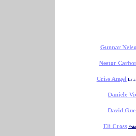
Gunnar Nels
Nestor Carbon
Criss Angel
Est
Daniele Vi
David Gue
Eli Cross
Est