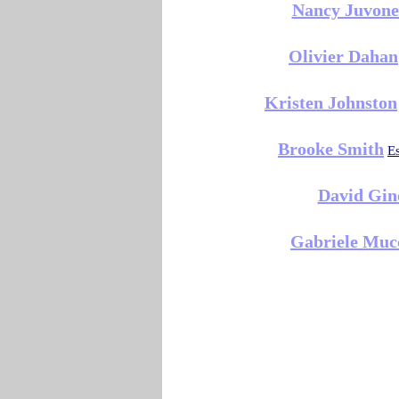
Nancy Juvon
Olivier Dahan
Kristen Johnston
Brooke Smith
E
David Gin
Gabriele Muc