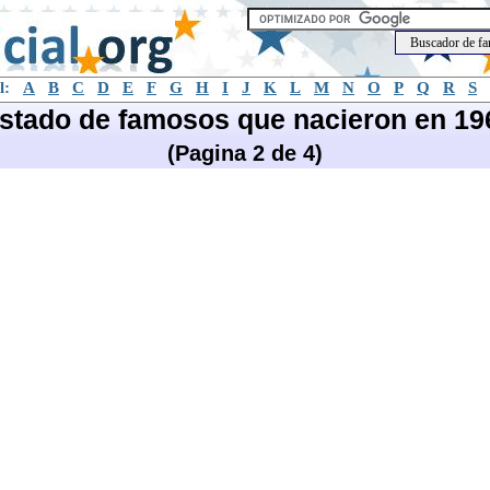
l:
A
B
C
D
E
F
G
H
I
J
K
L
M
N
O
P
Q
R
S
istado de famosos que nacieron en 19
(Pagina 2 de 4)