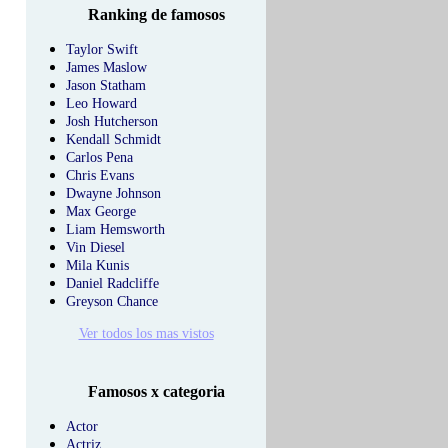
Ranking de famosos
Taylor Swift
James Maslow
Jason Statham
Leo Howard
Josh Hutcherson
Kendall Schmidt
Carlos Pena
Chris Evans
Dwayne Johnson
Max George
Liam Hemsworth
Vin Diesel
Mila Kunis
Daniel Radcliffe
Greyson Chance
Ver todos los mas vistos
Famosos x categoria
Actor
Actriz