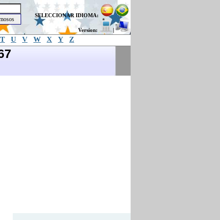
SELECCIONAR IDIOMA:
Version:
|
T
U
V
W
X
Y
Z
67