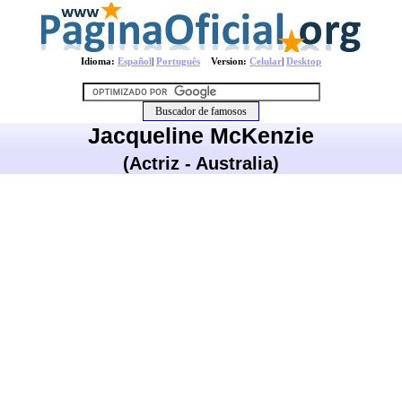
Idioma:
Español
|
Português
Version:
Celular
|
Desktop
Jacqueline McKenzie
(Actriz - Australia)