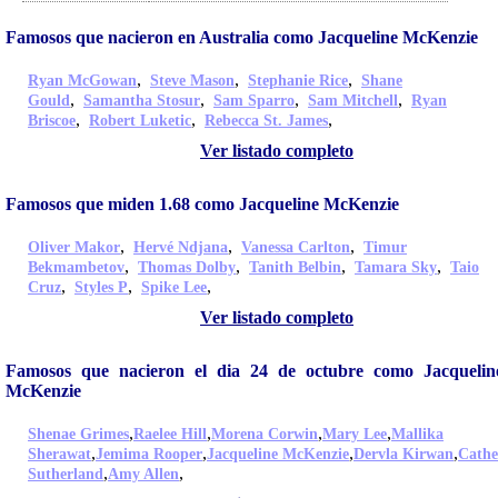
Famosos que nacieron en Australia como Jacqueline McKenzie
,
,
,
Ryan McGowan
Steve Mason
Stephanie Rice
Shane
,
,
,
,
Gould
Samantha Stosur
Sam Sparro
Sam Mitchell
Ryan
,
,
,
Briscoe
Robert Luketic
Rebecca St. James
Ver listado completo
Famosos que miden 1.68 como Jacqueline McKenzie
,
,
,
Oliver Makor
Hervé Ndjana
Vanessa Carlton
Timur
,
,
,
,
Bekmambetov
Thomas Dolby
Tanith Belbin
Tamara Sky
Taio
,
,
,
Cruz
Styles P
Spike Lee
Ver listado completo
Famosos que nacieron el dia 24 de octubre como Jacquelin
McKenzie
,
,
,
,
Shenae Grimes
Raelee Hill
Morena Corwin
Mary Lee
Mallika
,
,
,
,
Sherawat
Jemima Rooper
Jacqueline McKenzie
Dervla Kirwan
Cathe
,
,
Sutherland
Amy Allen