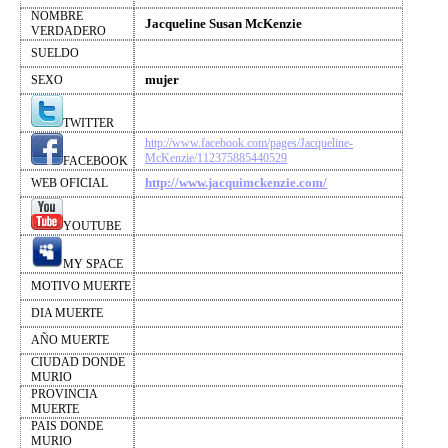
NOMBRE
Jacqueline Susan McKenzie
VERDADERO
SUELDO
mujer
SEXO
TWITTER
http://www.facebook.com/pages/Jacqueline-
McKenzie/112375885440529
FACEBOOK
http://www.jacquimckenzie.com/
WEB OFICIAL
YOUTUBE
MY SPACE
MOTIVO MUERTE
DIA MUERTE
AÑO MUERTE
CIUDAD DONDE
MURIO
PROVINCIA
MUERTE
PAIS DONDE
MURIO