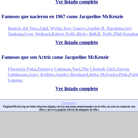
Ver listado completo
Famosos que nacieron en 1967 como Jacqueline McKenzie
,
,
,
,
Benicio del Toro
Zakk Wylde
Troy Gentry
Sophie B. Hawkins
Serj
,
,
,
,
,
Tankian
Scott Weiland
Robert Kelly
Ricky Bell
R. Kelly
Phil Keogha
Ver listado completo
Famosos que son Actriz como Jacqueline McKenzie
,
,
,
,
Florencia Peña
Zendaya Coleman
Yuri
The Cheetah Girls
Steven
,
,
,
,
,
Goldmann
Stacy Keibler
Sandra Bernhard
Reba McEntire
Pink
Patt
,
Lupone
Ver listado completo
Contactenos
PaginaOficial.org no tiene relacion alguna con las personas mencionadas en el sitio, no esta en contacto con
ellos y no es la pagina oficial de ninguno de ellos