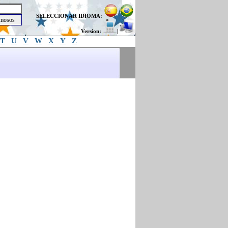
SELECCIONAR IDIOMA:
Version:
|
T
U
V
W
X
Y
Z