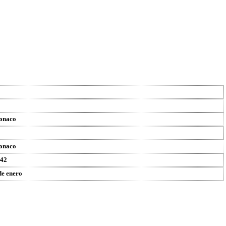
onaco
onaco
42
de enero