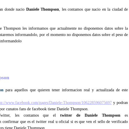
tan donde nacio
Daniele Thompson
, les contamos que nacio en la ciudad de
ele Thompson les informamos que actualmente no disponemos datos sobre la
staremos informandolo, por el momento no disponemos datos sobre el peso de
 informandolo
?
mpson
on
para aquellos que quieren tener informacion real y actualizada de este
tp://www.facebook.com/pages/Daniele-Thompson/106228596075697
y podran
l por cunatos fans de facebook tiene Daniele Thompson.
 Twitter, les contamos que el
twitter de Daniele Thompson
es
confirmar que es el twitter real u oficial si es que ven el sello de verificado
ores tiene Daniele Thompson