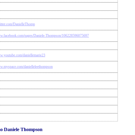
witter.com/DanielleThomp
ww.facebook.com/pages/Daniele-Thompson/106228596075697
ww.youtube.com/daniellemarie23
ww.myspace.com/danielleleethompson
mo Daniele Thompson