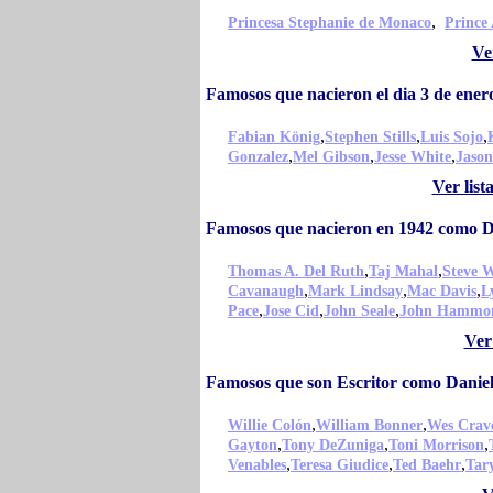
,
Princesa Stephanie de Monaco
Prince
Ve
Famosos que nacieron el dia 3 de en
,
,
,
Fabian König
Stephen Stills
Luis Sojo
,
,
,
Gonzalez
Mel Gibson
Jesse White
Jaso
Ver lis
Famosos que nacieron en 1942 como 
,
,
Thomas A. Del Ruth
Taj Mahal
Steve 
,
,
,
Cavanaugh
Mark Lindsay
Mac Davis
L
,
,
,
Pace
Jose Cid
John Seale
John Hammo
Ver
Famosos que son Escritor como Dani
,
,
Willie Colón
William Bonner
Wes Crav
,
,
,
Gayton
Tony DeZuniga
Toni Morrison
,
,
,
Venables
Teresa Giudice
Ted Baehr
Tar