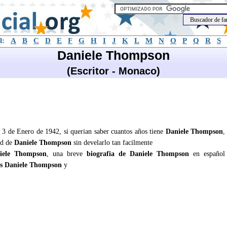
l:
A
B
C
D
E
F
G
H
I
J
K
L
M
N
O
P
Q
R
S
Daniele Thompson
(Escritor - Monaco)
 3 de Enero de 1942, si querian saber cuantos años tiene
Daniele Thompson
,
ad de
Daniele Thompson
sin develarlo tan facilmente
iele Thompson
, una breve
biografia de Daniele Thompson
en español
s Daniele Thompson
y