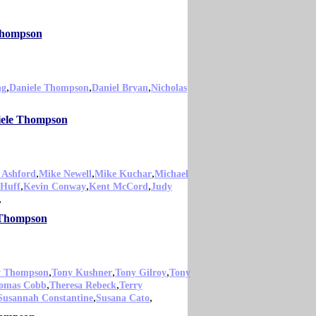
 Thompson
,
,
,
ng
Daniele Thompson
Daniel Bryan
Nicholas
niele Thompson
,
,
,
 Ashford
Mike Newell
Mike Kuchar
Michael
,
,
,
 Huff
Kevin Conway
Kent McCord
Judy
,
e Thompson
,
,
,
y Thompson
Tony Kushner
Tony Gilroy
Tony
,
,
omas Cobb
Theresa Rebeck
Terry
,
,
Susannah Constantine
Susana Cato