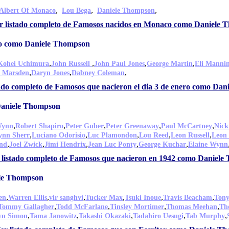
,
,
,
 Albert Of Monaco
Lou Bega
Daniele Thompson
r listado completo de Famosos nacidos en Monaco como Daniele
ero como Daniele Thompson
,
,
,
,
Kohei Uchimura
John Russell
John Paul Jones
George Martin
Eli Manni
,
,
,
n Marsden
Daryn Jones
Dabney Coleman
tado completo de Famosos que nacieron el dia 3 de enero como Da
Daniele Thompson
,
,
,
,
,
Wynn
Robert Shapiro
Peter Guber
Peter Greenaway
Paul McCartney
Nick
,
,
,
,
,
ynn Sherr
Luciano Odorisio
Luc Plamondon
Lou Reed
Leon Russell
Leon
,
,
,
,
,
nd
Joel Zwick
Jimi Hendrix
Jean Luc Ponty
George Kuchar
Elaine Wynn
 listado completo de Famosos que nacieron en 1942 como Daniel
ele Thompson
,
,
,
,
,
,
en
Warren Ellis
vir sanghvi
Tucker Max
Tsuki Inoue
Travis Beacham
Ton
,
,
,
,
Tommy Gallagher
Todd McFarlane
Tinsley Mortimer
Thomas Meehan
Th
,
,
,
,
,
yn Simon
Tama Janowitz
Takashi Okazaki
Tadahiro Uesugi
Tab Murphy