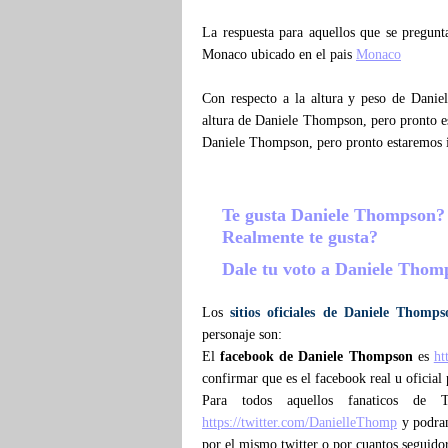
La respuesta para aquellos que se pregun
Monaco ubicado en el pais
Monaco
Con respecto a la altura y peso de Dani
altura de Daniele Thompson, pero pronto e
Daniele Thompson, pero pronto estaremos
Te gusta Daniele Thompson
Realmente te gusta?
Dale tu voto a Daniele Tho
Los
sitios oficiales de Daniele Thomps
personaje son:
El
facebook de Daniele Thompson
es
ht
confirmar que es el facebook real u oficia
Para todos aquellos fanaticos de
https://twitter.com/DanielleThomp
y podran 
por el mismo twitter o por cuantos seguid