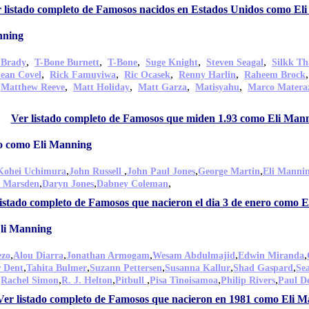
 listado completo de Famosos nacidos en Estados Unidos como El
nning
,
,
,
,
,
 Brady
T-Bone Burnett
T-Bone
Suge Knight
Steven Seagal
Silkk Th
,
,
,
,
ean Covel
Rick Famuyiwa
Ric Ocasek
Renny Harlin
Raheem Brock
,
,
,
,
,
Matthew Reeve
Matt Holiday
Matt Garza
Matisyahu
Marco Matera
Ver listado completo de Famosos que miden 1.93 como Eli Man
ro como Eli Manning
,
,
,
,
Kohei Uchimura
John Russell
John Paul Jones
George Martin
Eli Manni
,
,
,
n Marsden
Daryn Jones
Dabney Coleman
listado completo de Famosos que nacieron el dia 3 de enero como 
Eli Manning
,
,
,
,
,
ezo
Alou Diarra
Jonathan Armogam
Wesam Abdulmajid
Edwin Miranda
,
,
,
,
,
r Dent
Tahita Bulmer
Suzann Pettersen
Susanna Kallur
Shad Gaspard
Se
,
,
,
,
,
,
Rachel Simon
R. J. Helton
Pitbull
Pisa Tinoisamoa
Philip Rivers
Paul De
Ver listado completo de Famosos que nacieron en 1981 como Eli 