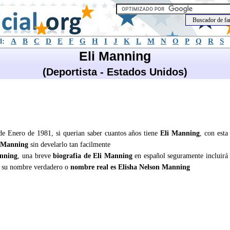
l:
A
B
C
D
E
F
G
H
I
J
K
L
M
N
O
P
Q
R
S
Eli Manning
(Deportista - Estados Unidos)
 de Enero de 1981, si querian saber cuantos años tiene
Eli Manning
, con esta
 Manning
sin develarlo tan facilmente
nning
, una breve
biografia de Eli Manning
en español seguramente incluirá
 su nombre verdadero o
nombre real es Elisha Nelson Manning