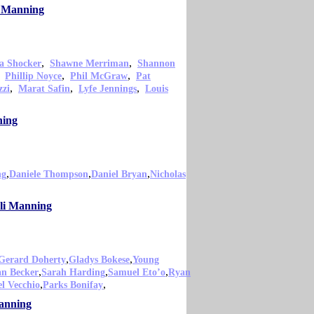
i Manning
,
,
a Shocker
Shawne Merriman
Shannon
,
,
,
Phillip Noyce
Phil McGraw
Pat
,
,
,
zzi
Marat Safin
Lyfe Jennings
Louis
ning
,
,
,
ng
Daniele Thompson
Daniel Bryan
Nicholas
Eli Manning
,
,
Gerard Doherty
Gladys Bokese
Young
,
,
,
an Becker
Sarah Harding
Samuel Eto’o
Ryan
,
,
l Vecchio
Parks Bonifay
Manning