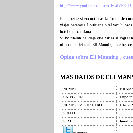
http://www.youtube.com/user/RealVPKID
Finalmente si encontraras la forma de
com
viajes baratos a Louisiana o tal vez lujoso
hotel en Louisiana
Si no fueran de viaje que harias si logras
ultimas noticias de Eli Manning que hemos
Opina sobre Eli Manning , cuenta
MAS DATOS DE ELI MAN
Eli Ma
NOMBRE
Deporti
CATEGORIA
Elisha 
NOMBRE VERDADERO
SUELDO
hombre
SEXO