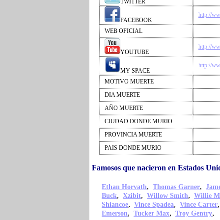
TWITTER
http://w
FACEBOOK
WEB OFICIAL
http://w
YOUTUBE
http://
MY SPACE
MOTIVO MUERTE
DIA MUERTE
AÑO MUERTE
CIUDAD DONDE MURIO
PROVINCIA MUERTE
PAIS DONDE MURIO
Famosos que nacieron en Estados Uni
,
,
Ethan Horvath
Thomas Garner
Jame
,
,
,
Buck
Xzibit
Willow Smith
Willie M
,
,
Shiancoe
Vince Spadea
Vince Carter
,
,
,
Emerson
Tucker Max
Troy Gentry