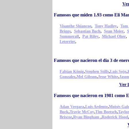
Ver
Famosos que miden 1.93 como Eli Ma
,
,
Visanthe Shiancoe
Tony Hadley
Tom
,
,
,
Briggs
Sebastian Bach
Sean Meier
S
,
,
Summerall
Pat Riley
Michael Oher
,
Leterrier
Famosos que nacieron el dia 3 de ene
,
,
,
Fabian König
Stephen Stills
Luis Sojo
,
,
,
Gonzalez
Mel Gibson
Jesse White
Jaso
Ver 
Famosos que nacieron en 1981 como 
,
,
Adan Vergara
Luis Ardente
Moisés Gal
,
,
,
Buck
Travie McCoy
Tim Boetsch
Taylo
,
,
Briscoe
Ryan Bingham
Roderick Hood