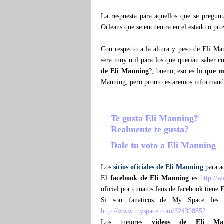
La respuesta para aquellos que se pregu
Orleans que se encuentra en el estado o pro
Con respecto a la altura y peso de Eli Ma
sera muy util para los que querian saber
c
de Eli Manning
?, bueno, eso es lo
que m
Manning, pero pronto estaremos informand
Te gusta Eli Manning?
Realmente te gusta?
Dale tu voto a Eli Manning
Los
sitios oficiales de Eli Manning
para aq
El
facebook de Eli Manning
es
http://
oficial por cunatos fans de facebook tiene 
Si son fanaticos de My Space les 
http://www.myspace.com/324398852
.
Los mejores
videos de Eli Ma