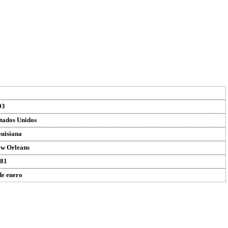
93
tados Unidos
uisiana
w Orleans
81
de enero