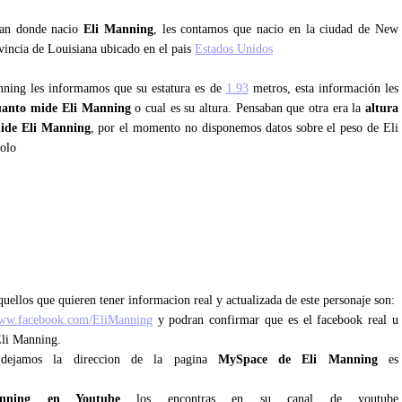
ntan donde nacio
Eli Manning
, les contamos que nacio en la ciudad de New
vincia de Louisiana ubicado en el pais
Estados Unidos
nning les informamos que su estatura es de
1.93
metros, esta información les
uanto mide Eli Manning
o cual es su altura. Pensaban que otra era la
altura
ide Eli Manning
, por el momento no disponemos datos sobre el peso de Eli
olo
uellos que quieren tener informacion real y actualizada de este personaje son:
www.facebook.com/EliManning
y podran confirmar que es el facebook real u
Eli Manning.
dejamos la direccion de la pagina
MySpace de Eli Manning
es
nning en Youtube
los encontras en su canal de youtube