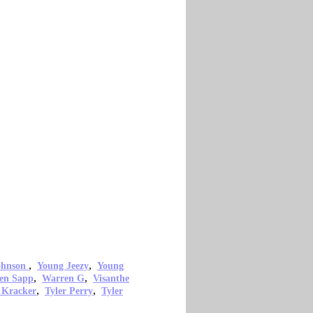
,
,
ohnson
Young Jeezy
Young
,
,
en Sapp
Warren G
Visanthe
,
,
 Kracker
Tyler Perry
Tyler