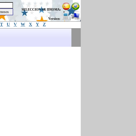
SELECCIONAR IDIOMA:
Version:
|
T
U
V
W
X
Y
Z