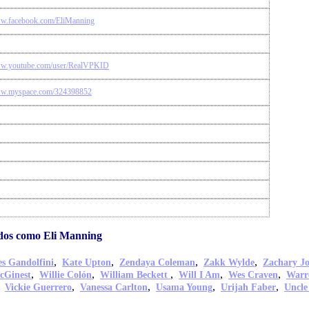
ww.facebook.com/EliManning
ww.youtube.com/user/RealVPKID
www.myspace.com/324398852
dos como Eli Manning
,
,
,
,
s Gandolfini
Kate Upton
Zendaya Coleman
Zakk Wylde
Zachary J
,
,
,
,
,
cGinest
Willie Colón
William Beckett
Will I Am
Wes Craven
Warr
,
,
,
,
,
Vickie Guerrero
Vanessa Carlton
Usama Young
Urijah Faber
Uncle