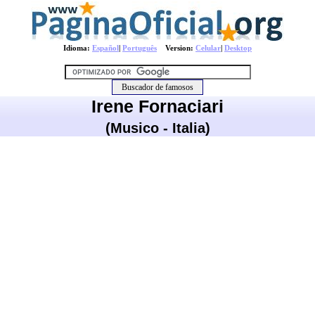
Idioma:
Español
|
Português
Version:
Celular
|
Desktop
Irene Fornaciari
(Musico - Italia)