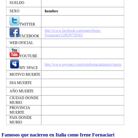
SUELDO
hombre
SEXO
TWITTER
http://www.facebook.com/pages/Irene-
Fornaciari/120639750563
FACEBOOK
WEB OFICIAL
YOUTUBE
http://www.myspace.com/irenefornaciarimusic/music
MY SPACE
MOTIVO MUERTE
DIA MUERTE
AÑO MUERTE
CIUDAD DONDE
MURIO
PROVINCIA
MUERTE
PAIS DONDE
MURIO
Famosos que nacieron en Italia como Irene Fornaciari