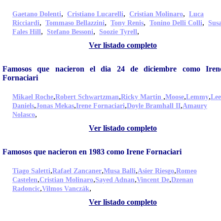
,
,
,
Gaetano Dolenti
Cristiano Lucarelli
Cristian Molinaro
Luca
,
,
,
,
Ricciardi
Tommaso Bellazzini
Tony Renis
Tonino Delli Colli
Sus
,
,
,
Fales Hill
Stefano Bessoni
Soozie Tyrell
Ver listado completo
Famosos que nacieron el dia 24 de diciembre como Iren
Fornaciari
,
,
,
,
,
Mikael Roche
Robert Schwartzman
Ricky Martin
Moose
Lemmy
Lee
,
,
,
,
Daniels
Jonas Mekas
Irene Fornaciari
Doyle Bramhall II
Amaury
,
Nolasco
Ver listado completo
Famosos que nacieron en 1983 como Irene Fornaciari
,
,
,
,
Tiago Saletti
Rafael Zancaner
Musa Balli
Asier Riesgo
Romeo
,
,
,
,
Castelen
Cristian Molinaro
Sayed Adnan
Vincent De
Dzenan
,
,
Radoncic
Vilmos Vanczák
Ver listado completo