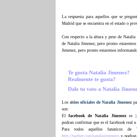
La respuesta para aquellos que se pregu
Madrid que se encuentra en el estado o pro
Con respecto a la altura y peso de Natali
de Natalia Jimenez, pero pronto estaremos
Jimenez, pero pronto estaremos informand
Te gusta Natalia Jimenez?
Realmente te gusta?
Dale tu voto a Natalia Jimen
Los
sitios oficiales de Natalia Jimenez
pa
son:
El
facebook de Natalia Jimenez
es
podran confirmar que es el facebook real u 
Para todos aquellos fanaticos de
http://twitter.com/nataliajimenezs
y podran c