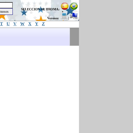
SELECCIONAR IDIOMA:
Version:
|
T
U
V
W
X
Y
Z