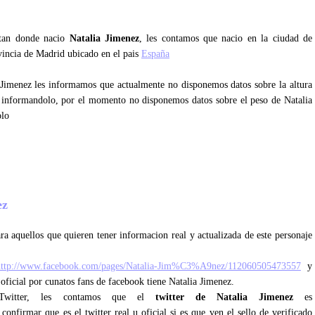
ntan donde nacio
Natalia Jimenez
, les contamos que nacio en la ciudad de
vincia de Madrid ubicado en el pais
España
a Jimenez les informamos que actualmente no disponemos datos sobre la altura
 informandolo, por el momento no disponemos datos sobre el peso de Natalia
olo
ez
ra aquellos que quieren tener informacion real y actualizada de este personaje
http://www.facebook.com/pages/Natalia-Jim%C3%A9nez/112060505473557
y
oficial por cunatos fans de facebook tiene Natalia Jimenez.
 Twitter, les contamos que el
twitter de Natalia Jimenez
es
onfirmar que es el twitter real u oficial si es que ven el sello de verificado