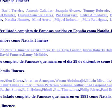
 Natalia Jimenez
,
,
,
,
,
David Terleira
Antonio Cañadas
Joaquín Álvarez
Tommy Robredo
,
,
,
,
el Benitez
Quique Sanchez Flores
Pol Espargaro
Pedro Almodovar
P
,
,
,
,
,
ez
Natalia Jimenez
Mikel Arteta
Miguel Indurain
Mala Rodriguez
L
er listado completo de Famosos nacidos en España como Natalia 
ciembre como Natalia Jimenez
,
,
,
,
,
ldo
Natalia Jimenez
Laffit Pincay Jr.
La Toya London
Justin Roberts
Dall
,
,
David Fumero
Danny McBride
do completo de Famosos que nacieron el dia 29 de diciembre como 
atalia Jimenez
,
,
,
,
,
ezo
Alou Diarra
Jonathan Armogam
Wesam Abdulmajid
Edwin Miranda
,
,
,
,
,
r Dent
Tahita Bulmer
Suzann Pettersen
Susanna Kallur
Shad Gaspard
Se
,
,
,
,
,
,
Rachel Simon
R. J. Helton
Pitbull
Pisa Tinoisamoa
Philip Rivers
Paul De
r listado completo de Famosos que nacieron en 1981 como Natalia
 Jimenez