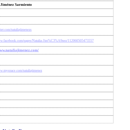
 Jiménez Sarmiento
itter.com/nataliajimenezs
www.facebook.com/pages/Natalia-Jim%C3%A9nez/112060505473557
www.nataliajimenez.com/
ww.myspace.com/nataliajimenez