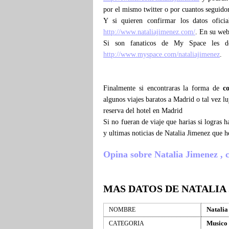
por el mismo twitter o por cuantos seguidor
Y si quieren confirmar los datos ofici
http://www.nataliajimenez.com/
. En su web
Si son fanaticos de My Space les d
http://www.myspace.com/nataliajimenez
.
Finalmente si encontraras la forma de
c
algunos viajes baratos a Madrid o tal vez l
reserva del hotel en Madrid
Si no fueran de viaje que harias si logras
y ultimas noticias de Natalia Jimenez que 
Opina sobre Natalia Jimenez , cu
MAS DATOS DE NATALIA
Natalia
NOMBRE
Musico
CATEGORIA