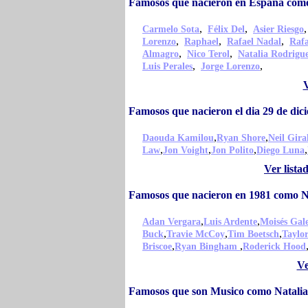
Famosos que nacieron en España como
,
,
Carmelo Sota
Félix Del
Asier Riesgo
,
,
,
Lorenzo
Raphael
Rafael Nadal
Rafa
,
,
Almagro
Nico Terol
Natalia Rodrigu
,
,
Luis Perales
Jorge Lorenzo
V
Famosos que nacieron el dia 29 de di
,
,
Daouda Kamilou
Ryan Shore
Neil Gira
,
,
,
,
Law
Jon Voight
Jon Polito
Diego Luna
Ver lista
Famosos que nacieron en 1981 como N
,
,
Adan Vergara
Luis Ardente
Moisés Gal
,
,
,
Buck
Travie McCoy
Tim Boetsch
Taylo
,
,
Briscoe
Ryan Bingham
Roderick Hood
Ve
Famosos que son Musico como Natalia