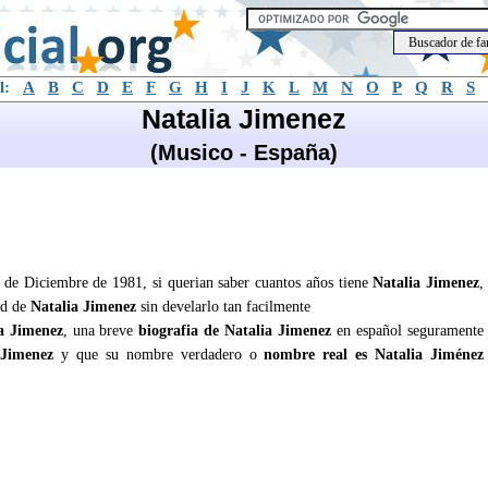
l:
A
B
C
D
E
F
G
H
I
J
K
L
M
N
O
P
Q
R
S
Natalia Jimenez
(Musico - España)
9 de Diciembre de 1981, si querian saber cuantos años tiene
Natalia Jimenez
,
ad de
Natalia Jimenez
sin develarlo tan facilmente
a Jimenez
, una breve
biografia de Natalia Jimenez
en español seguramente
 Jimenez
y que su nombre verdadero o
nombre real es Natalia Jiménez