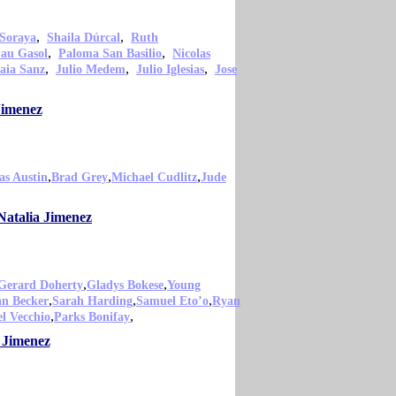
,
,
Soraya
Shaila Dúrcal
Ruth
,
,
au Gasol
Paloma San Basilio
Nicolas
,
,
,
aia Sanz
Julio Medem
Julio Iglesias
Jose
Jimenez
,
,
,
as Austin
Brad Grey
Michael Cudlitz
Jude
Natalia Jimenez
,
,
Gerard Doherty
Gladys Bokese
Young
,
,
,
an Becker
Sarah Harding
Samuel Eto’o
Ryan
,
,
l Vecchio
Parks Bonifay
 Jimenez